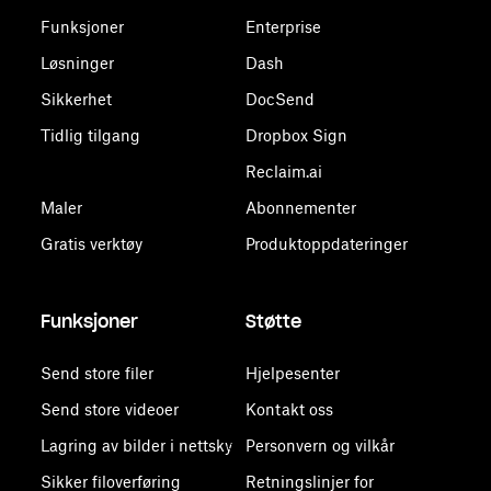
Funksjoner
Enterprise
Løsninger
Dash
Sikkerhet
DocSend
Tidlig tilgang
Dropbox Sign
Reclaim.ai
Maler
Abonnementer
Gratis verktøy
Produktoppdateringer
Funksjoner
Støtte
Send store filer
Hjelpesenter
Send store videoer
Kontakt oss
Lagring av bilder i nettsky
Personvern og vilkår
Sikker filoverføring
Retningslinjer for