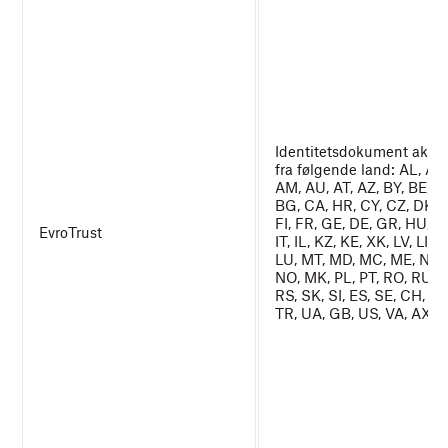
Identitetsdokument aksep
fra følgende land: AL, AD,
AM, AU, AT, AZ, BY, BE, B
BG, CA, HR, CY, CZ, DK, 
FI, FR, GE, DE, GR, HU, IS,
EvroTrust
IT, IL, KZ, KE, XK, LV, LI, LT
LU, MT, MD, MC, ME, NL, 
NO, MK, PL, PT, RO, RU, 
RS, SK, SI, ES, SE, CH, T
TR, UA, GB, US, VA, AX