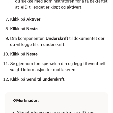
du sjekke med administratoren for å få bekreftet
at eID-tillegget er kjøpt og aktivert.
Klikk på
Aktiver
.
Klikk på
Neste
.
Dra komponenten
Underskrift
til dokumentet der
du vil legge til en underskrift.
Klikk på
Neste
.
Se gjennom forespørselen din og legg til eventuell
valgfri informasjon for mottakeren.
Klikk på
Send til underskrift
.
Merknader:
Signaturforespørsler som krever eID, kan