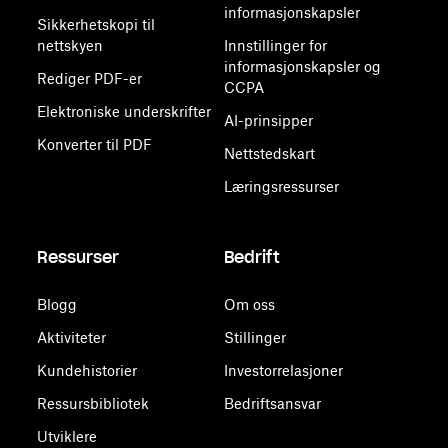
informasjonskapsler
Sikkerhetskopi til
nettskyen
Innstillinger for
informasjonskapsler og
Rediger PDF-er
CCPA
Elektroniske underskrifter
AI-prinsipper
Konverter til PDF
Nettstedskart
Læringsressurser
Ressurser
Bedrift
Blogg
Om oss
Aktiviteter
Stillinger
Kundehistorier
Investorrelasjoner
Ressursbibliotek
Bedriftsansvar
Utviklere