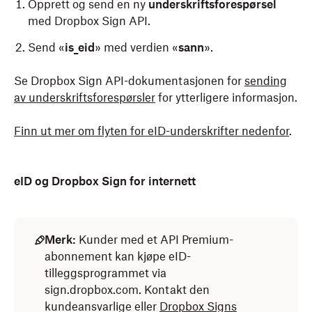
Opprett og send en ny
underskriftsforespørsel
med Dropbox Sign API.
Send «
is_eid
» med verdien «
sann
».
Se Dropbox Sign API-dokumentasjonen for
sending
av underskriftsforespørsler
for ytterligere informasjon.
Finn ut mer om flyten for eID-underskrifter nedenfor
.
eID og Dropbox Sign for internett
Merk:
Kunder med et API Premium-
abonnement kan kjøpe eID-
tilleggsprogrammet via
sign.dropbox.com. Kontakt den
kundeansvarlige eller
Dropbox Signs