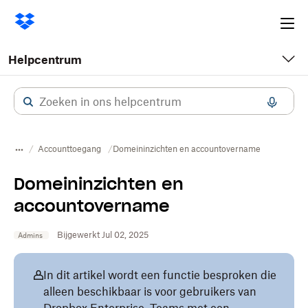
Ope
me
Helpcentrum
Accounttoegang
Domeininzichten en accountovername
Domeininzichten en
accountovername
Bijgewerkt Jul 02, 2025
Admins
In dit artikel wordt een functie besproken die
alleen beschikbaar is voor gebruikers van