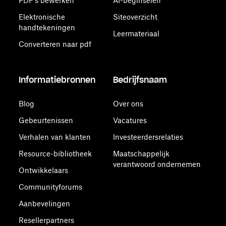
PDF's bewerken
AI-beginselen
Elektronische
Siteoverzicht
handtekeningen
Leermateriaal
Converteren naar pdf
Informatiebronnen
Bedrijfsnaam
Blog
Over ons
Gebeurtenissen
Vacatures
Verhalen van klanten
Investeerdersrelaties
Resource-bibliotheek
Maatschappelijk
verantwoord ondernemen
Ontwikkelaars
Communityforums
Aanbevelingen
Resellerpartners