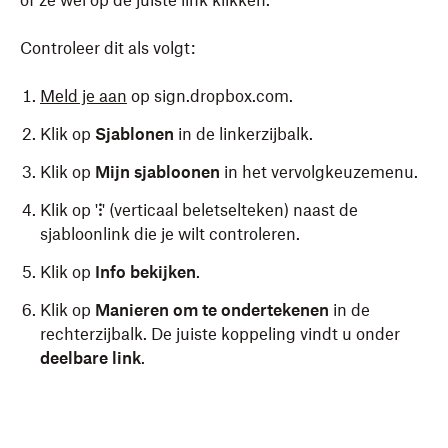
of ze wel op de juiste link klikken.
Controleer dit als volgt:
Meld je aan
op
sign.dropbox.com
.
Klik op
Sjablonen
in de linkerzijbalk.
Klik op
Mijn sjabloonen
in het vervolgkeuzemenu.
Klik op '
⁝
' (verticaal beletselteken) naast de
sjabloonlink die je wilt controleren.
Klik op
Info bekijken
.
Klik op
Manieren om te ondertekenen
in de
rechterzijbalk. De juiste koppeling vindt u onder
deelbare link
.