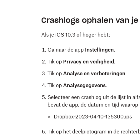
Synchroniseer je iPhone of iPad met F
Crashlogs ophalen van je
Apple
. De crashlogbestanden worden 
Open het
Finder
-venster.
Als je iOS 10.3 of hoger hebt:
Klik op
Programma's
.
Ga naar de app
Instellingen
.
Open de app
Hulpprogramma's
.
Tik op
Privacy en veiligheid
.
Open de app
Console
.
Tik op
Analyse en verbeteringen.
Klik op
Crashrapporten
.
Tik op
Analysegegevens.
Zoek in de lijst naar crashrapporten vo
app, de datum en tijd waarop het besta
Selecteer een crashlog uit de lijst in 
bevat de app, de datum en tijd waarop 
Dropbox-2023-04-10-135300.ips
Dropbox-2023-04-10-135300.ips
Klik met de rechtermuisknop op de be
Tik op het deelpictogram in de rechte
Klik op
Onthullen
in Finder
.