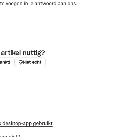
te voegen in je antwoord aan ons.
ven in de Finder naar
Mail
om het crashrapport als
n.
p op de bestandsnaam van de gewenste log klikken
 het bestand plakken in je antwoord aan ons.
artikel nuttig?
ankt!
Niet echt
 desktop-app gebruikt
en niet?