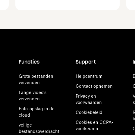
Functies
Support
Grote bestanden
Helpcentrum
B
verzenden
Contact opnemen
G
Lange video's
Privacy en
V
verzenden
voorwaarden
k
Foto-opslag in de
Cookiebeleid
R
cloud
b
Cookies en CCPA-
veilige
voorkeuren
O
bestandsoverdracht