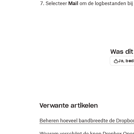
Selecteer
Mail
om de logbestanden bij 
Sleep het bestand dat wordt weergege
bijlage bij je antwoord naar ons te sture
Je kunt ook met de rechtermuiskno
en vervolgens op
Kopiëren
en daarna
Was dit 
Ja, bed
Verwante artikelen
Beheren hoeveel bandbreedte de Dropbox
Waarom verschijnt de knop Dropbox Open