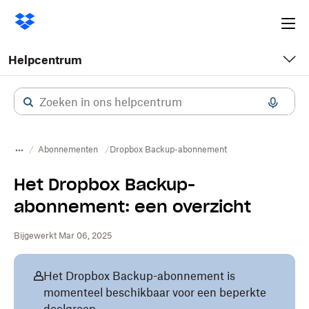
Ope
me
Helpcentrum
Abonnementen
Dropbox Backup-abonnement
Het Dropbox Backup-
abonnement: een overzicht
Bijgewerkt Mar 06, 2025
Het Dropbox Backup-abonnement is
momenteel beschikbaar voor een beperkte