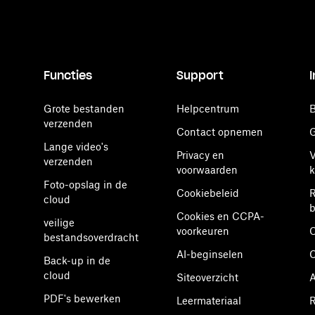
Functies
Support
Grote bestanden
Helpcentrum
B
verzenden
Contact opnemen
G
Lange video's
Privacy en
V
verzenden
voorwaarden
k
Foto-opslag in de
Cookiebeleid
R
cloud
b
Cookies en CCPA-
veilige
voorkeuren
O
bestandsoverdracht
AI-beginselen
Back-up in de
cloud
Siteoverzicht
A
PDF's bewerken
Leermateriaal
R