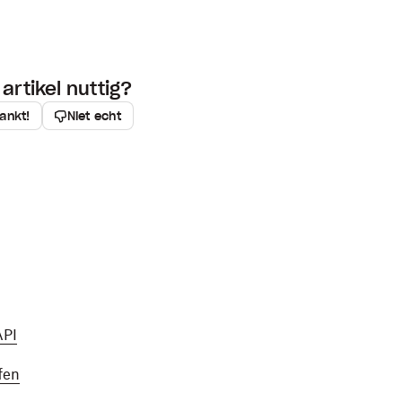
artikel nuttig?
ankt!
Niet echt
API
fen