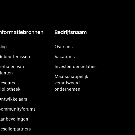
Informatiebronnen
Bedrijfsnaam
log
Over ons
ebeurtenissen
Vacatures
erhalen van
Investeerdersrelaties
lanten
Maatschappelijk
esource-
verantwoord
ibliotheek
ondernemen
ntwikkelaars
Communityforums
anbevelingen
esellerpartners