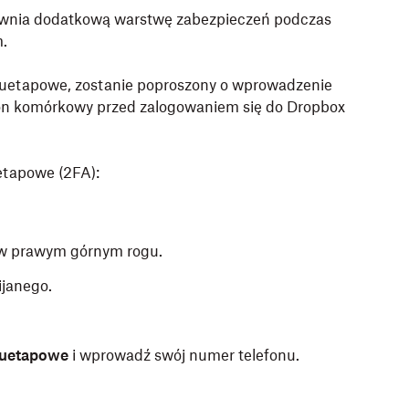
ewnia dodatkową warstwę zabezpieczeń podczas
m.
uetapowe, zostanie poproszony o wprowadzenie
fon komórkowy przed zalogowaniem się do Dropbox
etapowe (2FA):
 w prawym górnym rogu.
ijanego.
wuetapowe
i wprowadź swój numer telefonu.