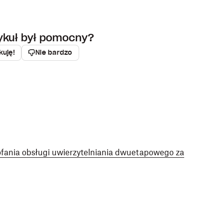
tykuł był pomocny?
kuję!
Nie bardzo
fania obsługi uwierzytelniania dwuetapowego za