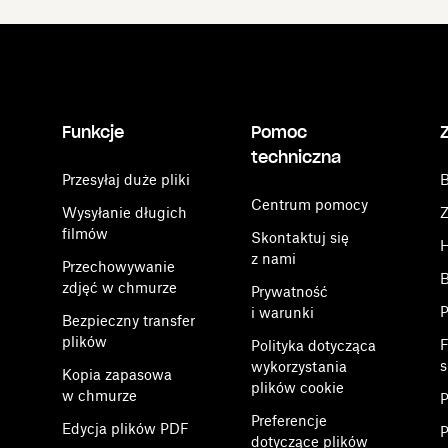
Funkcje
Pomoc
techniczna
Przesyłaj duże pliki
B
Centrum pomocy
Wysyłanie długich
Z
filmów
Skontaktuj się
H
z nami
Przechowywanie
B
zdjęć w chmurze
Prywatność
P
i warunki
Bezpieczny transfer
plików
F
Polityka dotycząca
s
wykorzystania
Kopia zapasowa
plików cookie
w chmurze
P
Preferencje
Edycja plików PDF
P
dotyczące plików