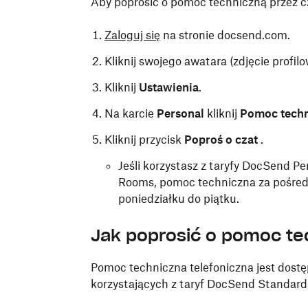
Aby poprosić o pomoc techniczną przez c
Zaloguj się
na stronie docsend.com.
Kliknij swojego awatara (zdjęcie profil
Kliknij
Ustawienia
.
Na karcie
Personal
kliknij
Pomoc tech
Kliknij przycisk
Poproś o czat
.
Jeśli korzystasz z taryfy DocSend 
Rooms, pomoc techniczna za pośred
poniedziałku do piątku.
Jak poprosić o pomoc tec
Pomoc techniczna telefoniczna jest dostęp
korzystających z taryf DocSend Standard