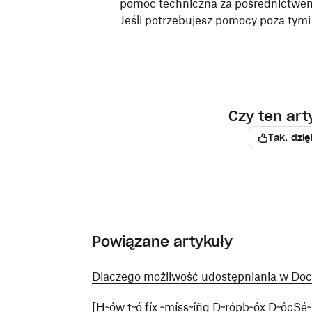
pomoc techniczna za pośrednictwem 
Jeśli potrzebujesz pomocy poza tym
Czy ten ar
Tak, dzię
Powiązane artykuły
Dlaczego możliwość udostępniania w Doc
[H~ów t~ó fíx ~míss~íñg D~rópb~óx D~ócSé