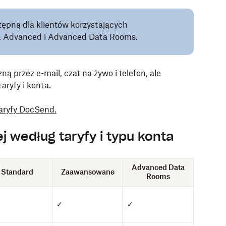
tępną dla klientów korzystających
d, Advanced i Advanced Data Rooms.
 przez e-mail, czat na żywo i telefon, ale
aryfy i konta.
taryfy DocSend.
 według taryfy i typu konta
Advanced Data
Standard
Zaawansowane
Rooms
✓
✓