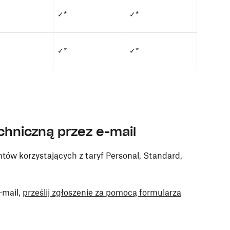
✓*
✓*
✓*
✓*
chniczną przez e-mail
ntów korzystających z taryf Personal, Standard,
-mail,
prześlij zgłoszenie za pomocą formularza