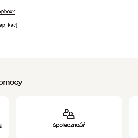
opbox?
plikacji
pomocy
ą
Społeczność