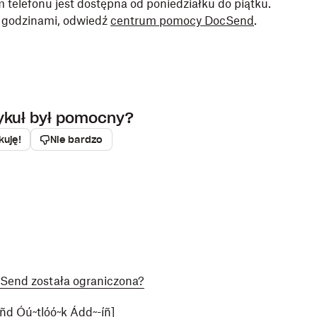
telefonu jest dostępna od poniedziałku do piątku.
i godzinami, odwiedź
centrum pomocy DocSend
.
tykuł był pomocny?
kuję!
Nie bardzo
Send została ograniczona?
~ñd Óú~tlóó~k Ádd~-íñ]