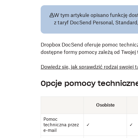
W tym artykule opisano funkcję dos
z taryf DocSend Personal, Standar
Dropbox DocSend oferuje pomoc techniczną
dostępne formy pomocy zależą od Twojej t
Dowiedz się, jak sprawdzić rodzaj swojej 
Opcje pomocy technicznej
Osobiste
Pomoc
techniczna przez
✓
✓
e-mail