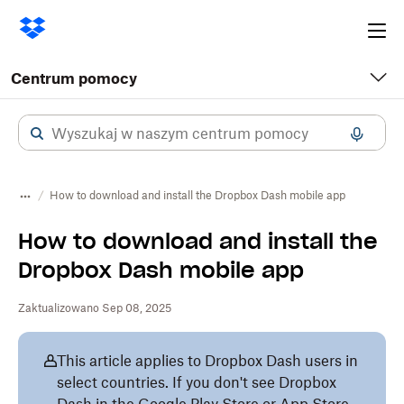
Ope
me
Centrum pomocy
How to download and install the Dropbox Dash mobile app
How to download and install the
Dropbox Dash mobile app
Zaktualizowano Sep 08, 2025
This article applies to Dropbox Dash users in
select countries. If you don't see Dropbox