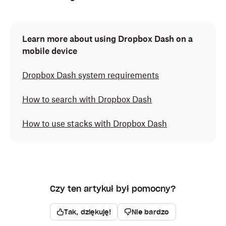
Open the Dropbox Dash mobile app.
Learn more about using Dropbox Dash on a
Tap your avatar (profile picture or initials) in the top
mobile device
right corner.
Dropbox Dash system requirements
From here you can report a bug, contact Dropbox
Dash support, and check your app version, as well as
How to search with Dropbox Dash
access links to the help center, the Dropbox
Terms of
Service
and
Privacy Policy
, and your CCPA
How to use stacks with Dropbox Dash
preferences.
Czy ten artykuł był pomocny?
Tak, dziękuję!
Nie bardzo