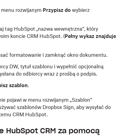
 w menu rozwijanym
Przypisz do
wybierz
aj tag HubSpot „nazwa wewnętrzna”, który
woim koncie CRM HubSpot. (
Pełny wykaz znajduje
pisać formatowanie i zamknąć okno dokumentu.
orcy DW, tytuł
szablonu i wypełnić opcjonalną
słana do odbiorcy wraz z prośbą o podpis.
isz szablon
.
ie pojawi w menu rozwijanym „Szablon”
żywać szablonów Dropbox Sign, aby wysyłać do
ystemu CRM HubSpot.
ie HubSpot CRM za pomocą