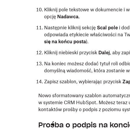
Kliknij pole tekstowe w dokumencie i
opcję
Nadawca.
Następnie kliknij sekcję
Scal pole
i dod
odpowiada etykiecie właściwości na T
się na końcu posta
).
Kliknij niebieski przycisk
Dalej
, aby za
Na koniec
możesz dodać tytuł roli odbi
domyślną wiadomość, która zostanie wy
Zapisz szablon, wybierając przycisk
Zap
Nowo sformatowany szablon automatyczn
w systemie CRM HubSpot. Możesz teraz u
kontaktów prośby o podpis z poziomu s
Prośba o podpis na konc