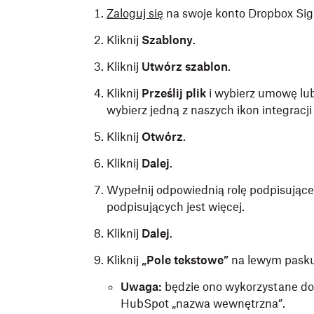
Zaloguj się
na swoje konto Dropbox Sig
Kliknij
Szablony
.
Kliknij
Utwórz szablon
.
Kliknij
Prześlij plik
i wybierz umowę lub
wybierz jedną z naszych ikon integracji 
Kliknij
Otwórz
.
Kliknij
Dalej
.
Wypełnij odpowiednią rolę podpisująceg
podpisujących jest więcej.
Kliknij
Dalej
.
Kliknij
„Pole tekstowe”
na lewym pasku 
Uwaga:
będzie ono wykorzystane d
HubSpot „nazwa wewnętrzna”.