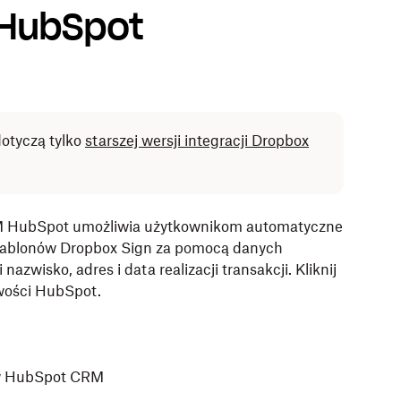
 HubSpot
dotyczą tylko
starszej wersji integracji Dropbox
M HubSpot umożliwia użytkownikom automatyczne
zablonów Dropbox Sign za pomocą danych
azwisko, adres i data realizacji transakcji. Kliknij
iwości HubSpot.
 w HubSpot CRM