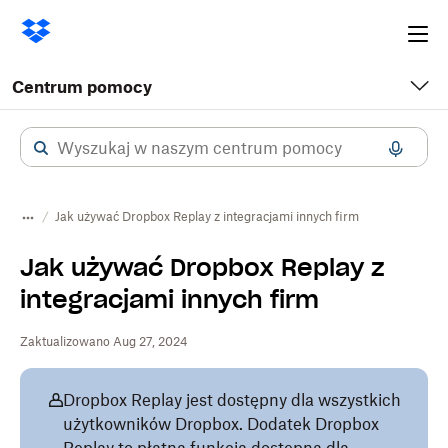
Ope
me
Centrum pomocy
Jak używać Dropbox Replay z integracjami innych firm
Jak używać Dropbox Replay z
integracjami innych firm
Zaktualizowano Aug 27, 2024
Dropbox Replay jest dostępny dla wszystkich
użytkowników Dropbox. Dodatek Dropbox