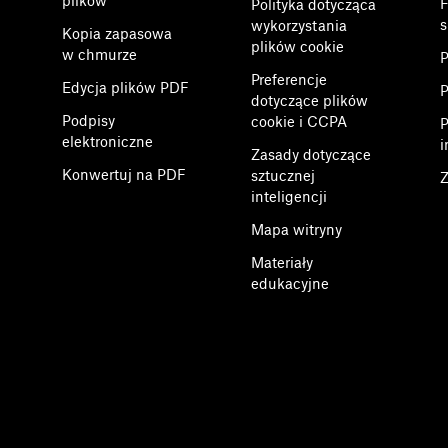
plików
F
Polityka dotycząca
s
wykorzystania
Kopia zapasowa
plików cookie
w chmurze
P
Preferencje
Edycja plików PDF
P
dotyczące plików
Podpisy
cookie i CCPA
P
elektroniczne
i
Zasady dotyczące
Konwertuj na PDF
sztucznej
Z
inteligencji
Mapa witryny
Materiały
edukacyjne