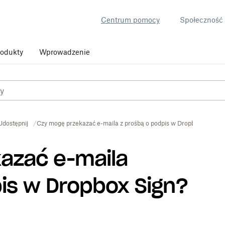
Centrum pomocy
Społeczność
rodukty
Wprowadzenie
Udostępnij
Czy mogę przekazać e-maila z prośbą o podpis w Dropbox Sign?
azać e-maila
is w Dropbox Sign?