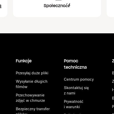
ą
Społeczność
Funkcje
Pomoc
techniczna
Przesyłaj duże pliki
B
Centrum pomocy
Wysyłanie długich
Z
filmów
Skontaktuj się
H
z nami
Przechowywanie
B
zdjęć w chmurze
Prywatność
P
i warunki
Bezpieczny transfer