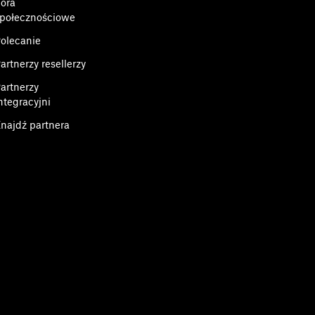
ora
połecznościowe
olecanie
artnerzy resellerzy
artnerzy
ntegracyjni
najdź partnera