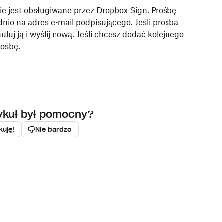
nie jest obsługiwane przez
Dropbox
Sign. Prośbę
nio na adres e-mail podpisującego. Jeśli prośba
uluj ją
i wyślij nową. Jeśli chcesz dodać kolejnego
rośbę
.
tykuł był pomocny?
kuję!
Nie bardzo