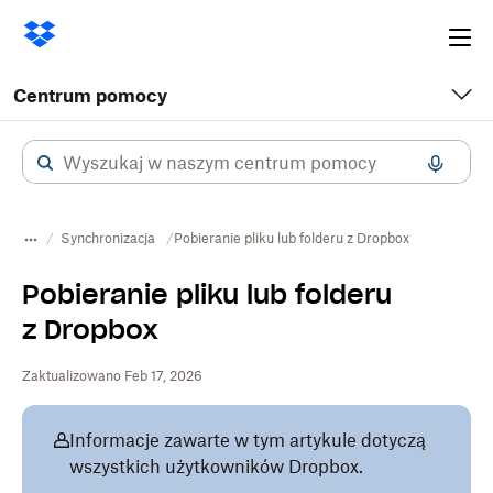
Ope
me
Centrum pomocy
Synchronizacja
Pobieranie pliku lub folderu z Dropbox
Pobieranie pliku lub folderu
z Dropbox
Zaktualizowano Feb 17, 2026
Informacje zawarte w tym artykule dotyczą
wszystkich użytkowników Dropbox.