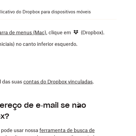
licativo do Dropbox para dispositivos móveis
barra de menus (Mac)
, clique em
(Dropbox).
niciais) no canto inferior esquerdo.
l das suas
contas do Dropbox vinculadas
.
tivos móveis
.
reço de e‑mail se não
 em
(conta).
ox?
os na parte superior da tela.
ê pode usar nossa
ferramenta de busca de