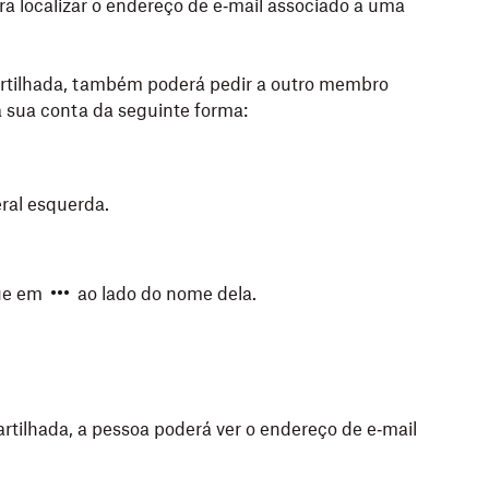
a localizar o endereço de e‑mail associado a uma
a baixo ao lado do seu nome e e‑mail para ver o
a
, se tiver uma. A conta que você está usando para
lado dela.
tilhada, também poderá pedir a outro membro
 sua conta da seguinte forma:
eral esquerda.
que em
ao lado do nome dela.
tilhada, a pessoa poderá ver o endereço de e‑mail