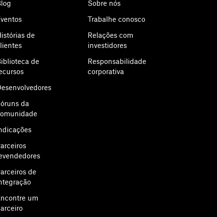
log
Sobre nós
ventos
Trabalhe conosco
istórias de
Relações com
lientes
investidores
iblioteca de
Responsabilidade
ecursos
corporativa
esenvolvedores
óruns da
comunidade
ndicações
arceiros
evendedores
arceiros de
ntegração
ncontre um
arceiro