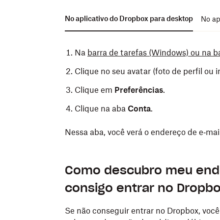
No aplicativo do Dropbox para desktop
No ap
Na
barra de tarefas (Windows) ou na 
Clique no seu avatar (foto de perfil ou i
Clique em
Preferências
.
Clique na aba
Conta
.
Nessa aba, você verá o endereço de e‑mai
Abra o
aplicativo Dropbox para disposi
Como descubro meu ende
No canto inferior direito da tela, toque
consigo entrar no Dropb
O nome da sua conta e e‑mail são mostrad
Se não conseguir entrar no Dropbox, voc