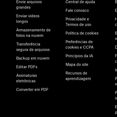
Envie arquivos
Central de ajuda
B
grandes
Fale conosco
E
Enviar vídeos
Privacidade e
H
longos
Termos de uso
c
Armazenamento de
Política de cookies
B
fotos na nuvem
r
Preferências de
Transferência
cookies e CCPA
D
segura de arquivos
Princípios da IA
F
Backup em nuvem
Mapa do site
Editar PDFs
I
Recursos de
Assinaturas
aprendizagem
P
eletrônicas
r
Converter em PDF
P
i
E
p