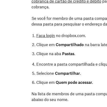
cobrança de cartão de crédito e débito
par
Você pode tocar nas setas para cima e par
cobrança.
endereço associado à sua
conta vinculad
entrar tem uma marca de seleção azul ao 
Se você for membro de uma pasta compar
dessa pasta para pesquisar o endereço da
Faça login
no dropbox.com.
Clique em
Compartilhado
na barra lat
Clique na aba
Pastas
.
Encontre a pasta compartilhada e cli
Selecione
Compartilhar
.
Clique em
Quem pode acessar.
Na lista de membros de uma pasta compar
abaixo do seu nome.