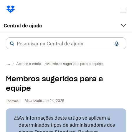
Ope
me
Central de ajuda
Acesso à conta
Membros sugeridos para a equipe
Membros sugeridos para a
equipe
Atualizado Jun 24, 2025
Admins
As informações deste artigo se aplicam a
determinados tipos de administradores dos