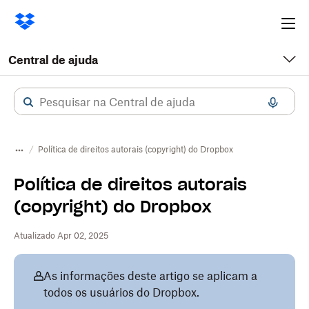
Ope
me
Central de ajuda
Política de direitos autorais (copyright) do Dropbox
Política de direitos autorais
(copyright) do Dropbox
Atualizado Apr 02, 2025
As informações deste artigo se aplicam a
todos os usuários do Dropbox.