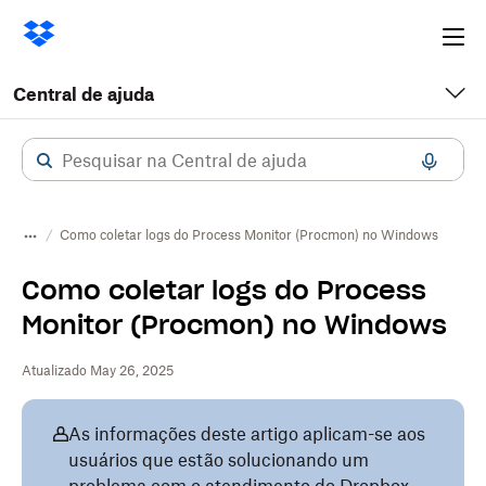
Ope
me
Central de ajuda
Como coletar logs do Process Monitor (Procmon) no Windows
Como coletar logs do Process
Monitor (Procmon) no Windows
Atualizado May 26, 2025
As informações deste artigo aplicam-se aos
usuários que estão solucionando um