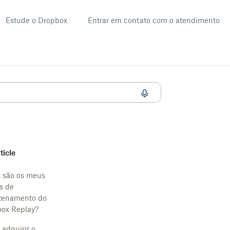
Estude o Dropbox
Entrar em contato com o atendimento
rticle
 são os meus
es de
zenamento do
ox Replay?
 adquirir o