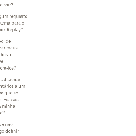
e sair?
gum requisito
stema para o
ox Replay?
ci de
car meus
hos, é
vel
erá‑los?
 adicionar
tários a um
vo que só
m visíveis
a minha
e?
ue não
go definir