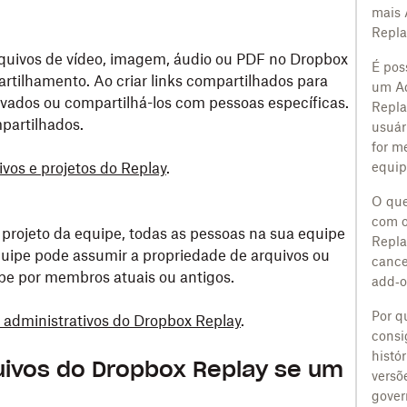
mais 
Repla
rquivos de vídeo, imagem, áudio ou PDF no Dropbox
É poss
tilhamento. Ao criar links compartilhados para
um A
rivados ou compartilhá-los com pessoas específicas.
Repla
partilhados.
usuár
for m
vos e projetos do Replay
.
equip
O que
com o
 projeto da equipe, todas as pessoas na sua equipe
Repla
uipe pode assumir a propriedade de arquivos ou
cance
pe por membros atuais ou antigos.
add‑o
Por q
s administrativos do Dropbox Replay
.
consi
histó
ivos do Dropbox Replay se um
versõ
gover