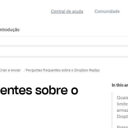
Central de ajuda
Comunidade
Introdução
Criar e enviar
Perguntas frequentes sobre o Dropbox Replay
In this a
entes sobre o
Quais
limit
arma
Dropb
Posso