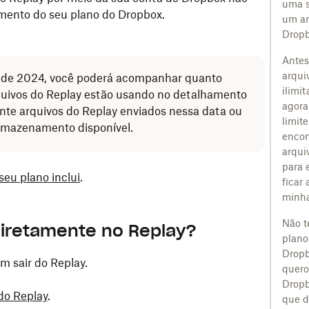
uma s
amento do seu plano do Dropbox.
um ar
Dropb
Antes
arqui
io de 2024, você poderá acompanhar quanto
ilimi
uivos do Replay estão usando no detalhamento
agora
e arquivos do Replay enviados nessa data ou
limit
armazenamento disponível.
encon
arqui
para 
eu plano inclui
.
ficar
minha
Não 
diretamente no Replay?
plano
Dropb
m sair do Replay.
quero
Dropb
do Replay
.
que d