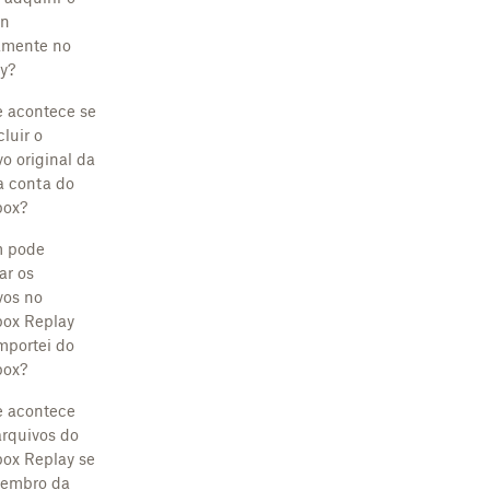
on
amente no
y?
 acontece se
luir o
vo original da
 conta do
box?
 pode
ar os
vos no
ox Replay
mportei do
box?
 acontece
rquivos do
ox Replay se
embro da