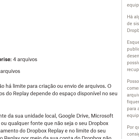
equip
Há al
de si
Dropb
Esque
publi
desen
rise:
4 arquivos
possí
recup
 arquivos
Posso
ão há limite para criação ou envio de arquivos. O
comen
os do Replay depende do espaço disponível no seu
arqui
fique
para 
te da sua unidade local, Google Drive, Microsoft
equip
s ou qualquer fonte que não seja o seu Dropbox
Por q
namento do Dropbox Replay e no limite do seu
consi
ao Replay por meio da sua conta do Dropbox não