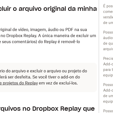
É poss
uir o arquivo original da minha
comen
versõ
de um
original de vídeo, imagem, áudio ou PDF na sua
Posso
 no Dropbox Replay. A única maneira de excluir um
áudio
e seus comentários) do Replay é removê-lo
de qu
arqui
Precis
Add‑o
para 
ário do arquivo e excluir o arquivo ou projeto do
equip
erá ser desfeita. Se você tiver o add‑on do
 e projetos do Replay
em vez de excluí‑los.
Posso 
Add‑o
de u
equip
quivos no Dropbox Replay que
Posso