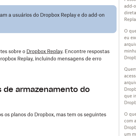
add‑
diret
icam a usuários do Dropbox Replay e do add-on
Repla
O que
eu exc
arqui
ntes sobre o
Dropbox Replay
. Encontre respostas
minha
Drop
ropbox Replay, incluindo mensagens de erro
Quem
acess
arqui
es de armazenamento do
Dropb
que i
Drop
os os planos do Dropbox, mas tem os seguintes
O que
com a
Dropb
um m