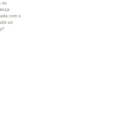
 ou
rança
ada com o
add-on
y?