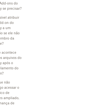
Add‑ons do
y se precisar?
ível atribuir
dd‑on do
y a um
io se ele não
embro da
e?
 acontece
s arquivos do
y após o
lamento do
n?
ue não
go acessar o
rico de
es ampliado,
nança de