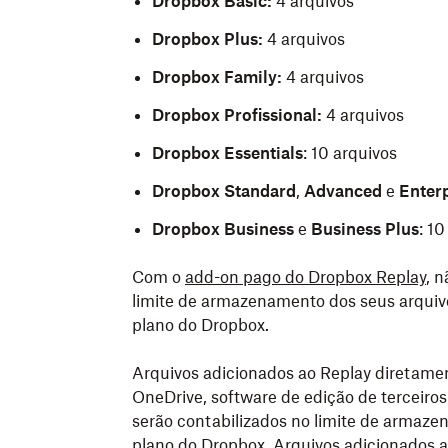
Dropbox Basic:
4 arquivos
Dropbox Plus:
4 arquivos
Dropbox Family:
4 arquivos
Dropbox Profissional:
4 arquivos
Dropbox Essentials
: 10 arquivos
Dropbox Standard
,
Advanced
e
Enterp
Dropbox Business
e
Business Plus
: 10
Com o
add-on pago do Dropbox Replay
, n
limite de armazenamento dos seus arquiv
plano do Dropbox.
Arquivos adicionados ao Replay diretamen
OneDrive, software de edição de terceiro
serão contabilizados no limite de armaze
plano do Dropbox. Arquivos adicionados 