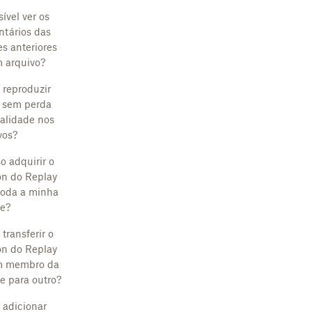
ível ver os
tários das
es anteriores
 arquivo?
 reproduzir
 sem perda
alidade nos
vos?
o adquirir o
n do Replay
toda a minha
e?
transferir o
n do Replay
m membro da
e para outro?
 adicionar