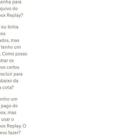
enha para
quivo do
ox Replay?
 eu tinha
vos
tados, mas
 tenho um
e. Como posso
trar os
vos certos
excluir para
 abaixo da
 cota?
tenho um
 pago do
ox, mas
 usar o
ox Replay. O
evo fazer?