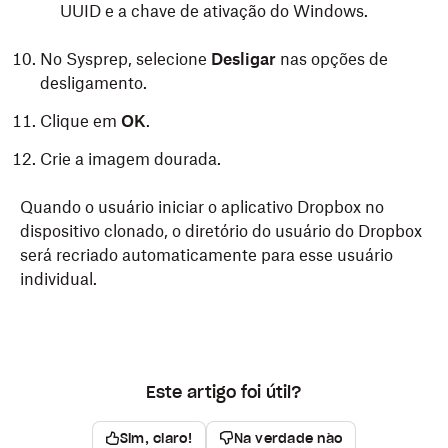
UUID e a chave de ativação do Windows.
No Sysprep, selecione
Desligar
nas opções de
desligamento.
Clique em
OK
.
Crie a imagem dourada.
Quando o usuário iniciar o aplicativo Dropbox no
dispositivo clonado, o diretório do usuário do Dropbox
será recriado automaticamente para esse usuário
individual.
Antes de fazer uma imagem do SO, remova o
arquivos do Dropbox específicos de usuários. Isso
força o Dropbox a criar chaves únicas e dados de
Este artigo foi útil?
instância para cada usuário nas máquinas clonadas.
Sim, claro!
Na verdade não
Baixe o instalador do Dropbox
na imagem dourada.