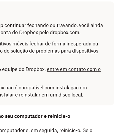
op continuar fechando ou travando, você ainda
 conta do Dropbox pelo dropbox.com.
sitivos móveis fechar de forma inesperada ou
go de
solução de problemas para dispositivos
e equipe do Dropbox,
entre em contato com o
box não é compatível com instalação em
nstalar
e
reinstalar
em um disco local.
no seu computador e reinicie-o
computador e, em seguida, reinicie-o. Se o