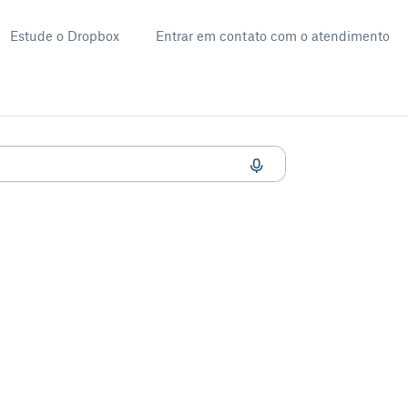
Estude o Dropbox
Entrar em contato com o atendimento
sperada ou fizer com que outros aplicativos para desktop travem