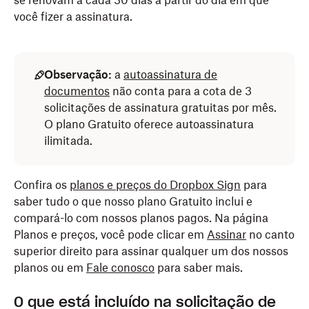
se renovam a cada 30 dias a partir do dia em que
você fizer a assinatura.
Observação:
a
autoassinatura de
documentos
não conta para a cota de 3
solicitações de assinatura gratuitas por mês.
O plano Gratuito oferece autoassinatura
ilimitada.
Confira os
planos e preços do Dropbox Sign
para
saber tudo o que nosso plano Gratuito inclui e
compará-lo com nossos planos pagos. Na página
Planos e preços, você pode clicar em
Assinar
no canto
superior direito para assinar qualquer um dos nossos
planos ou em
Fale conosco
para saber mais.
O que está incluído na solicitação de