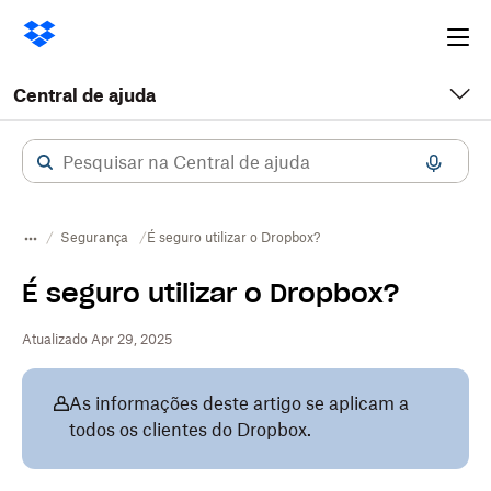
Ope
me
Central de ajuda
Segurança
É seguro utilizar o Dropbox?
É seguro utilizar o Dropbox?
Atualizado Apr 29, 2025
As informações deste artigo se aplicam a
todos os clientes do Dropbox.