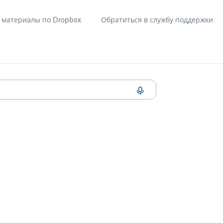
материалы по Dropbox
Обратиться в службу поддержки
нии Dropbox для устройств iOS?