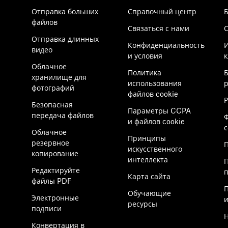
Отправка больших
Справочный центр
Б
файлов
Связаться с нами
Отправка длинных
Конфиденциальность
видео
и условия
к
Облачное
Политика
хранилище для
использования
р
фотографий
файлов cookie
Безопасная
Параметры CCPA
передача файлов
и файлов cookie
Облачное
Принципы
резервное
П
искусственного
копирование
интеллекта
Редактируйте
Карта сайта
файлы PDF
Обучающие
Электронные
ресурсы
подписи
Конвертация в