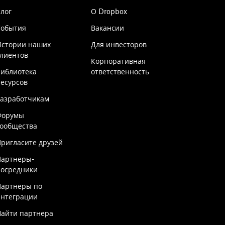
лог
О Dropbox
События
Вакансии
Истории наших
Для инвесторов
лиентов
Корпоративная
Библиотека
ответственность
есурсов
Разработчикам
Форумы
сообщества
ригласите друзей
Партнеры-
посредники
Партнеры по
интеграции
Найти партнера