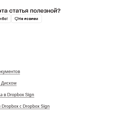
эта статья полезной?
ибо!
Не совсем
окументов
e Диском
а в Dropbox Sign
 Dropbox с Dropbox Sign