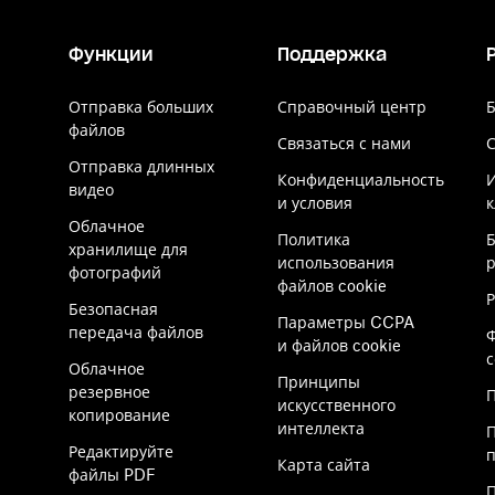
Функции
Поддержка
Отправка больших
Справочный центр
Б
файлов
Связаться с нами
Отправка длинных
Конфиденциальность
видео
и условия
к
Облачное
Политика
хранилище для
использования
р
фотографий
файлов cookie
Безопасная
Параметры CCPA
передача файлов
и файлов cookie
Облачное
Принципы
резервное
П
искусственного
копирование
интеллекта
Редактируйте
Карта сайта
файлы PDF