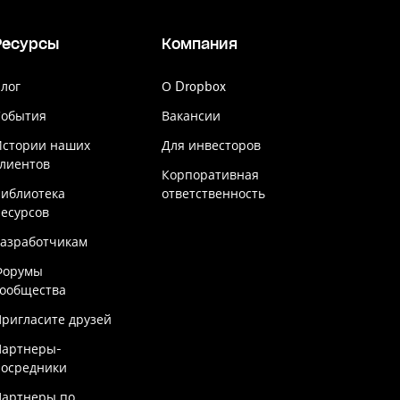
Ресурсы
Компания
лог
О Dropbox
События
Вакансии
Истории наших
Для инвесторов
лиентов
Корпоративная
Библиотека
ответственность
есурсов
Разработчикам
Форумы
сообщества
ригласите друзей
Партнеры-
посредники
Партнеры по