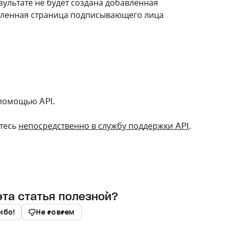
езультате не будет создана добавленная
вленная страница подписывающего лица
 помощью API.
тесь
непосредственно в службу поддержки API
.
эта статья полезной?
ибо!
Не совсем