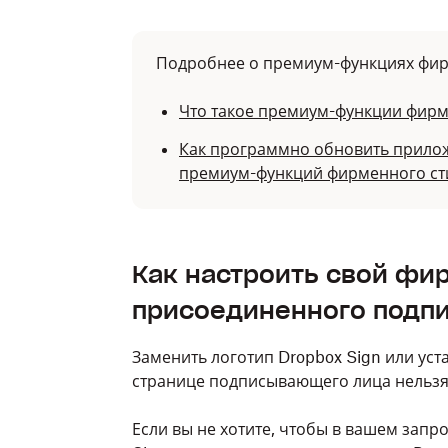
Подробнее о премиум-функциях фир
Что такое премиум-функции фирм
Как программно обновить прилож
премиум-функций фирменного ст
Как настроить свой фи
присоединенного подп
Заменить логотип
Dropbox
Sign или ус
странице подписывающего лица нельзя
Если вы не хотите, чтобы в вашем запр