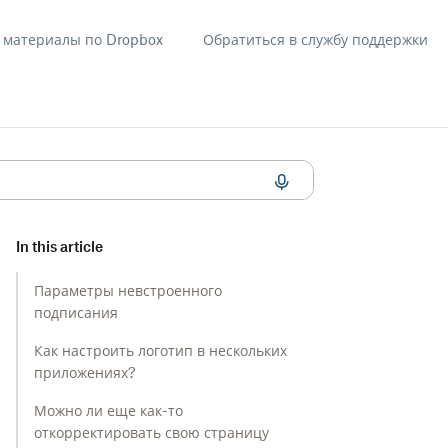
материалы по Dropbox
Обратиться в службу поддержки
и использовании Dropbox Sign API
In this article
Параметры невстроенного
подписания
Как настроить логотип в нескольких
приложениях?
Можно ли еще как-то
откорректировать свою страницу