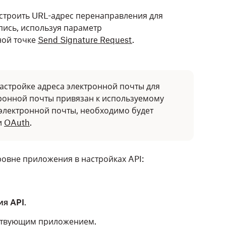
строить URL-адрес перенаправления для
пись, используя параметр
чной точке
Send Signature Request
.
настройке адреса электронной почты для
тронной почты привязан к используемому
 электронной почты, необходимо будет
и
OAuth
.
овне приложения в настройках API:
я API
.
ствующим приложением.