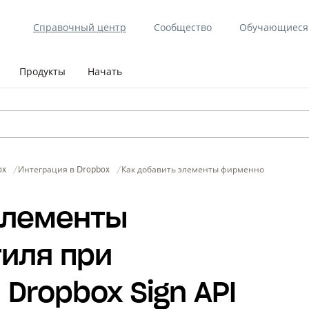
Справочный центр
Сообщество
Обучающиеся 
Продукты
Начать
ox
Интеграция в Dropbox
Как добавить элементы фирменного стиля пр
элементы
иля при
Dropbox Sign API