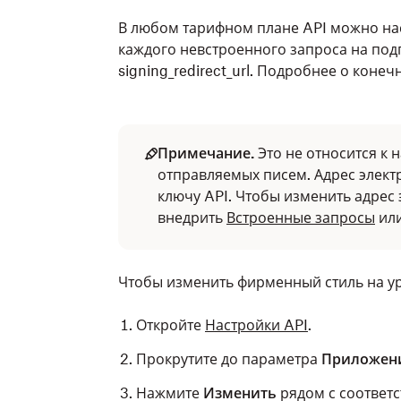
В любом тарифном плане API можно на
каждого невстроенного запроса на под
signing_redirect_url. Подробнее о коне
Примечание.
Это не относится к 
отправляемых писем. Адрес элек
ключу API. Чтобы изменить адрес
внедрить
Встроенные запросы
ил
Чтобы изменить фирменный стиль на ур
Откройте
Настройки API
.
Прокрутите до параметра
Приложени
Нажмите
Изменить
рядом с соответ