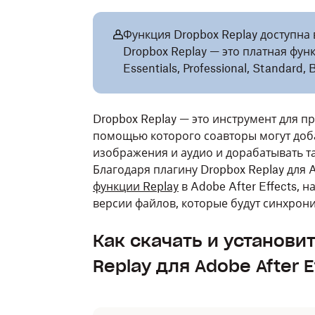
Функция Dropbox Replay доступна
Dropbox Replay — это платная фун
Essentials, Professional, Standard,
Dropbox Replay — это инструмент для п
помощью которого соавторы могут доба
изображения и аудио и дорабатывать т
Благодаря плагину Dropbox Replay для 
функции Replay
в Adobe After Effects,
версии файлов, которые будут синхрон
Как скачать и установи
Replay для Adobe After E