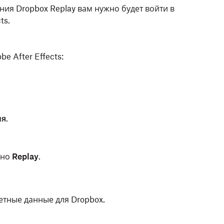
ия Dropbox Replay вам нужно будет войти в
ts.
e After Effects:
ия
.
кно
Replay
.
четные данные для Dropbox.