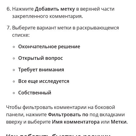
Оставлять комментарии только для
Нажмите
Добавить метку
в верхней части
редакторов можно только в проектах,
закрепленного комментария.
созданных кем-то, у кого есть дополнение
Replay, но редакторам необязательно
Выберите вариант метки в раскрывающемся
иметь это дополнение, чтобы оставлять и
списке:
просматривать комментарии только для
Окончательное решение
редакторов.
Открытый вопрос
Опция оставлять комментарии только для
редакторов отображается, только если
Требует внимания
файл находится в проекте Replay.
Все еще исследуется
В правом нижнем углу комментария
только для редакторов отображается
Собственный
значок замка́, также фон у такого
комментария будет отличаться, чтобы не
Чтобы фильтровать комментарии на боковой
перепутать его с общедоступным
панели, нажмите
Фильтровать по
под вкладками
комментарием.
вверху и выберите
Имя комментатора
или
Метки
.
Пользователи не из вашей рабочей