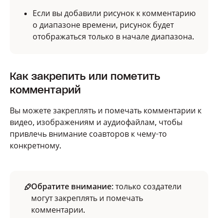
Если вы добавили рисунок к комментарию
о диапазоне времени, рисунок будет
отображаться только в начале диапазона.
Вы можете добавлять комментарии только для
Как закрепить или пометить
редактора к файлам Replay, если у пользователя,
комментарий
создавшего проект, есть
дополнение Replay
.
Комментарии только для редактора может
Вы можете закреплять и помечать комментарии к
добавлять и просматривать только владелец
видео, изображениям и аудиофайлам, чтобы
проекта или пользователь, добавленный в этот
привлечь внимание соавторов к чему-то
конкретный проект в качестве редактора.
конкретному.
Чтобы оставить комментарии только для
редакторов:
Обратите внимание
: только создатели
могут закреплять и помечать
Зайдите а аккаунт
на сайте replay.dropbox.com.
комментарии.