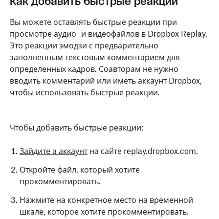
Как добавить быстрые реакции
группы Dropbox смогут оставлять и
просматривать комментарии только для
Вы можете оставлять быстрые реакции при
редакторов, если им предоставлен доступ
просмотре аудио- и видеофайлов в Dropbox Replay.
к проекту с правом редактирования.
Это реакции эмодзи с предварительно
заполненным текстовым комментарием для
определенных кадров. Соавторам не нужно
Как ответить на комментарий комментарием
вводить комментарий или иметь аккаунт Dropbox,
только для редакторов
чтобы использовать быстрые реакции.
Только пользователи с правом редактирования
проекта или владелец проекта могут отвечать
Чтобы добавить быстрые реакции:
комментарием только для редактора.
Зайдите а аккаунт
на сайте replay.dropbox.com.
Чтобы ответить на комментарии только для
редактора:
Откройте файл, который хотите
прокомментировать.
Зайдите а аккаунт
на сайте replay.dropbox.com.
Нажмите на конкретное место на временной
Откройте файл, который хотите
шкале, которое хотите прокомментировать.