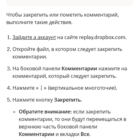
Откройте файл, который хотите
прокомментировать, нажав на его миниатюру.
Чтобы закрепить или пометить комментарий,
выполните такие действия.
Переместите ползунок или нажмите на шкале
времени место, к которому следует
Зайдите а аккаунт
на сайте replay.dropbox.com.
опубликовать комментарий.
Откройте файл, в котором следует закрепить
Введите свой комментарий в текстовом поле
комментарии.
внизу.
На боковой панели
Комментарии
нажмите на
Нажмите на раскрывающийся список рядом с
комментарий, который следует закрепить.
пунктом
Опубликовать
.
Нажмите «
⋮
»
(вертикальное многоточие).
Выберите
Редакторы (вид)
.
Нажмите кнопку
Закрепить
.
Нажмите
Опубликовать
.
Обратите внимание:
если закрепить
комментарии, то они будут перемещаться в
верхнюю часть боковой панели
Обратите внимание
:
Комментарии
и вкладки
Все
.