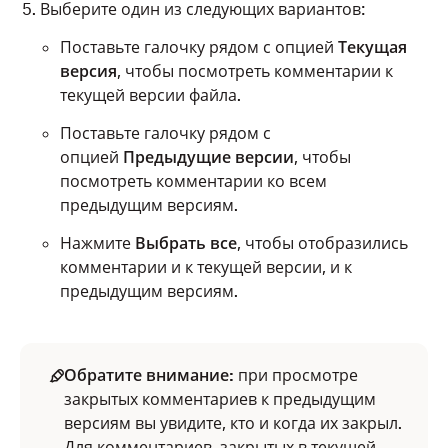
Выберите один из следующих вариантов:
Нажмите на раскрывающийся список рядом с
Поставьте галочку рядом с опцией
Текущая
пунктом
Опубликовать
.
версия
, чтобы посмотреть комментарии к
Выберите
Редакторы (вид)
.
текущей версии файла.
Нажмите
Опубликовать
.
Поставьте галочку рядом с
опцией
Предыдущие версии
, чтобы
посмотреть комментарии ко всем
Вы увидите, как ваш комментарий появится на
предыдущим версиям.
временной шкале для выбранного диапазона.
Нажмите
Выбрать все
, чтобы отобразились
комментарии и к текущей версии, и к
предыдущим версиям.
Обратите внимание:
Вы не сможете изменить диапазон после
Обратите внимание:
при просмотре
публикации комментария.
закрытых комментариев к предыдущим
Если вы добавили рисунок к комментарию
версиям вы увидите, кто и когда их закрыл.
о диапазоне времени, рисунок будет
Для комментариев, закрытых в текущей