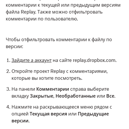
определенного интервала времени, если он
комментарии к текущей или предыдущим версиям
относится не только к одному моменту времени. В
файла Replay. Также можно отфильтровать
любом месте видео- или аудиофайла можно
комментарии по пользователю.
выбрать интервал времени.
Зайдите а аккаунт
на сайте replay.dropbox.com.
Чтобы отфильтровать комментарии к файлу по
версии:
Откройте файл, который хотите
прокомментировать.
Зайдите а аккаунт
на сайте replay.dropbox.com.
Нажмите на временную шкалу, чтобы указать
Откройте проект Replay с комментариями,
начало ролика, который хотите
которые вы хотите посмотреть.
прокомментировать.
На панели
Комментарии
справа выберите
Нажмите на поле для комментариев.
вкладку
Закрытые
,
Необработанные
или
Все
.
Удерживая клавишу Shift, перетащите ползунок
Нажмите на раскрывающееся меню рядом с
в то место, где вы хотите, чтобы ваш
опцией
Текущая версия
или
Предыдущие
комментарий закончился.
версии
.
Введите комментарий в поле для комментариев.