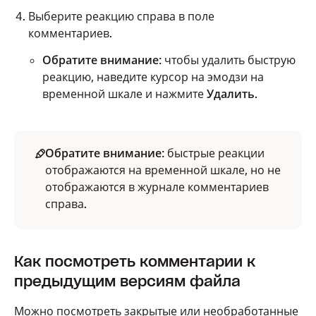
прокомментировать, нажав на его миниатюру.
Выберите реакцию справа в поле
Нажмите
Ответить редакторам
под
комментариев.
комментарием, на который хотите ответить.
Обратите внимание
: чтобы удалить быструю
Введите свой ответ в поле
Ответить редакторам
реакцию, наведите курсор на эмодзи на
проекта
.
временной шкале и нажмите
Удалить
.
Нажмите
Опубликовать
.
Обратите внимание
: быстрые реакции
отображаются на временной шкале, но не
Обратите внимание:
ответы только для
отображаются в журнале комментариев
редакторов можно оставлять только к
справа.
комментариям, которые сами доступны
только для редакторов.
Как посмотреть комментарии к
предыдущим версиям файла
Как комментировать диапазон времени
Соавторы могут оставлять комментарий в течение
Можно посмотреть закрытые или необработанные