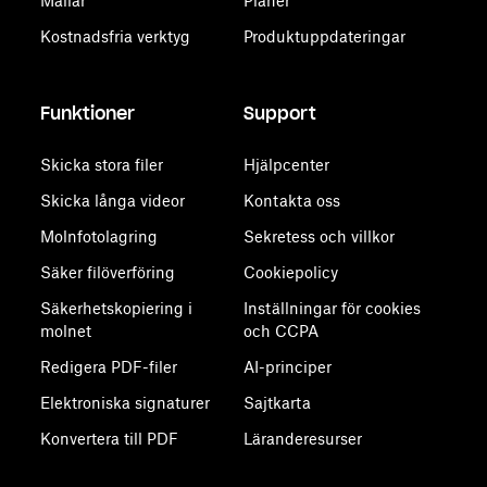
Mallar
Planer
Kostnadsfria verktyg
Produktuppdateringar
Funktioner
Support
Skicka stora filer
Hjälpcenter
Skicka långa videor
Kontakta oss
Molnfotolagring
Sekretess och villkor
Säker filöverföring
Cookiepolicy
Säkerhetskopiering i
Inställningar för cookies
molnet
och CCPA
Redigera PDF-filer
AI-principer
Elektroniska signaturer
Sajtkarta
Konvertera till PDF
Läranderesurser