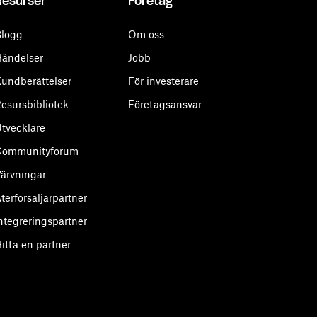
Resurser
Företag
logg
Om oss
ändelser
Jobb
undberättelser
För investerare
esursbibliotek
Företagsansvar
tvecklare
Communityforum
ärvningar
terförsäljarpartner
ntegreringspartner
itta en partner