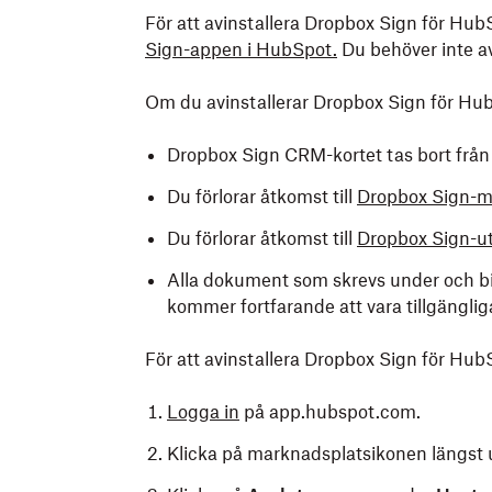
För att avinstallera Dropbox Sign för Hu
Sign-appen i HubSpot.
Du behöver inte av
Om du avinstallerar Dropbox Sign för Hub
Dropbox Sign CRM-kortet tas bort frå
Du förlorar åtkomst till
Dropbox Sign-me
Du förlorar åtkomst till
Dropbox Sign-ut
Alla dokument som skrevs under och bif
kommer fortfarande att vara tillgängli
För att avinstallera Dropbox Sign för Hub
Logga in
på app.hubspot.com.
Klicka på marknadsplatsikonen längst u