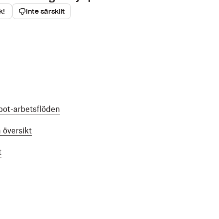
k!
Inte särskilt
ot-arbetsflöden
 översikt
t