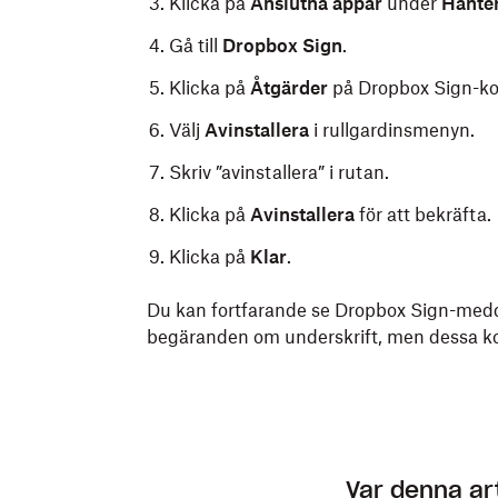
Klicka på
Anslutna appar
under
Hante
Gå till
Dropbox Sign
.
Klicka på
Åtgärder
på Dropbox Sign-ko
Välj
Avinstallera
i rullgardinsmenyn.
Skriv ”avinstallera” i rutan.
Klicka på
Avinstallera
för att bekräfta.
Klicka på
Klar
.
Du kan fortfarande se Dropbox Sign-medde
begäranden om underskrift, men dessa kom
Var denna arti