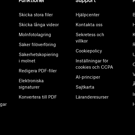
Funktioner
Support
Skicka stora filer
Hjälpcenter
B
Skicka långa videor
Kontakta oss
H
Molnfotolagring
Sekretess och
K
villkor
Säker filöverföring
R
Cookiepolicy
Säkerhetskopiering
U
i molnet
Inställningar för
cookies och CCPA
Redigera PDF-filer
V
AI-principer
Elektroniska
Å
signaturer
Sajtkarta
I
Konvertera till PDF
Läranderesurser
gar
H