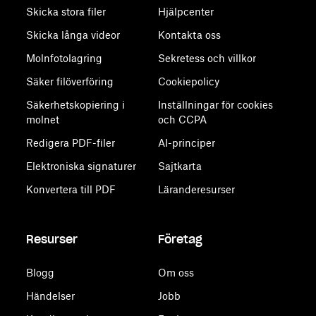
Skicka stora filer
Hjälpcenter
Skicka långa videor
Kontakta oss
Molnfotolagring
Sekretess och villkor
Säker filöverföring
Cookiepolicy
Säkerhetskopiering i
Inställningar för cookies
molnet
och CCPA
Redigera PDF-filer
AI-principer
Elektroniska signaturer
Sajtkarta
Konvertera till PDF
Läranderesurser
Resurser
Företag
Blogg
Om oss
Händelser
Jobb