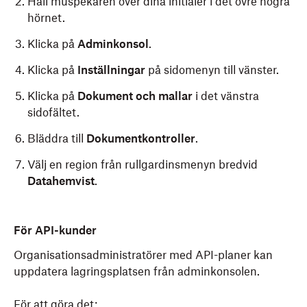
Håll muspekaren över dina initialer i det övre högra
hörnet.
Klicka på
Adminkonsol
.
Klicka på
Inställningar
på sidomenyn till vänster.
Klicka på
Dokument och mallar
i det vänstra
sidofältet.
Bläddra till
Dokumentkontroller
.
Välj en region från rullgardinsmenyn bredvid
Datahemvist
.
För API-kunder
Organisationsadministratörer med API-planer kan
uppdatera lagringsplatsen från adminkonsolen.
För att göra det: