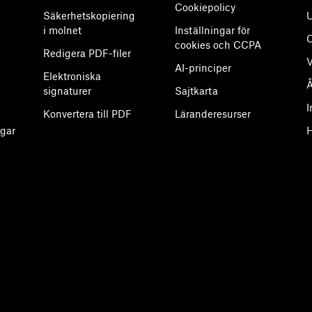
Cookiepolicy
Säkerhetskopiering
U
i molnet
Inställningar för
cookies och CCPA
Redigera PDF-filer
V
AI-principer
Elektroniska
Å
signaturer
Sajtkarta
I
Konvertera till PDF
Läranderesurser
gar
H