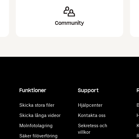
Community
Funktioner
Support
Skicka stora filer
Hjälpcenter
B
Skicka långa videor
Kontakta oss
H
Molnfotolagring
Sekretess och
K
villkor
Säker filöverföring
R