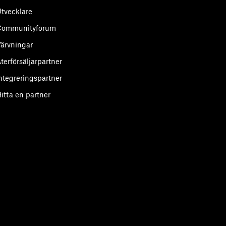
tvecklare
Communityforum
ärvningar
terförsäljarpartner
ntegreringspartner
itta en partner