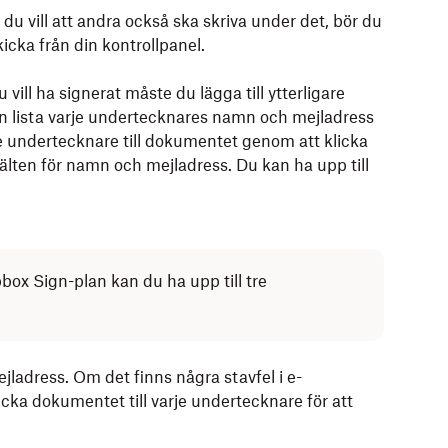
du vill att andra också ska skriva under det, bör du
kicka från din kontrollpanel.
ll ha signerat måste du lägga till ytterligare
an lista varje undertecknares namn och mejladress
re undertecknare till dokumentet genom att klicka
fälten för namn och mejladress. Du kan ha upp till
ox Sign-plan kan du ha upp till tre
jladress. Om det finns några stavfel i e-
ka dokumentet till varje undertecknare för att