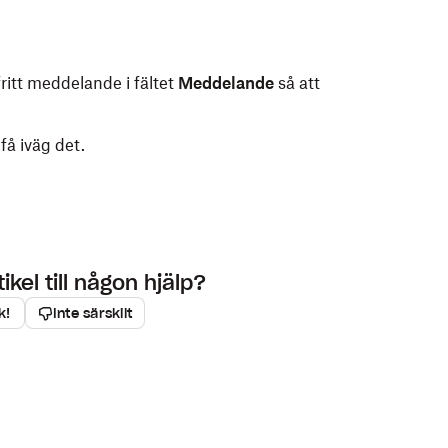
fritt meddelande i fältet
Meddelande
så att
 få iväg det.
kel till någon hjälp?
k!
Inte särskilt