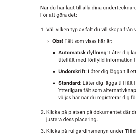
När du har lagt till alla dina undertecknare
För att göra det:
Välj vilken typ av fält du vill skapa frå
Obs!
Fält som visas här är:
Automatisk ifyllning
: Låter dig 
titelfält med förifylld informatio
Underskrift
: Låter dig lägga till et
Standard
: Låter dig lägga till fäl
Ytterligare fält som alternativkna
väljas här när du registrerar di
Klicka på platsen på dokumentet där du vi
justera dess placering.
Klicka på rullgardinsmenyn under
Tilld