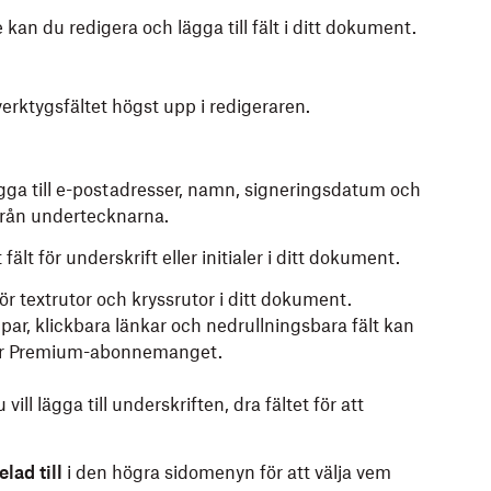
 kan du redigera och lägga till fält i ditt dokument.
n verktygsfältet högst upp i redigeraren.
lägga till e-postadresser, namn, signeringsdatum och
n från undertecknarna.
t fält för underskrift eller initialer i ditt dokument.
t för textrutor och kryssrutor i ditt dokument.
ppar, klickbara länkar och nedrullningsbara fält kan
g för Premium-abonnemanget.
ll lägga till underskriften, dra fältet för att
elad till
i den högra sidomenyn för att välja vem