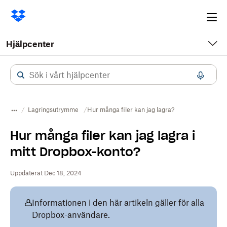
Ope
me
Hjälpcenter
Lagringsutrymme
Hur många filer kan jag lagra?
Hur många filer kan jag lagra i
mitt Dropbox-konto?
Uppdaterat Dec 18, 2024
Informationen i den här artikeln gäller för alla
Dropbox-användare.