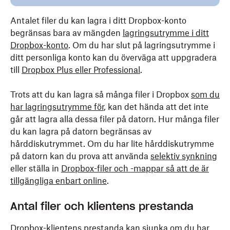
Antalet filer du kan lagra i ditt Dropbox-konto
begränsas bara av mängden
lagringsutrymme i ditt
Dropbox-konto
. Om du har slut på lagringsutrymme i
ditt personliga konto kan du överväga att uppgradera
till
Dropbox Plus eller Professional
.
Trots att du kan lagra så många filer i Dropbox
som du
har lagringsutrymme för
, kan det hända att det inte
går att lagra alla dessa filer på datorn. Hur många filer
du kan lagra på datorn begränsas av
hårddiskutrymmet. Om du har lite hårddiskutrymme
på datorn kan du prova att använda
selektiv synknin
g
eller ställa in
Dropbox-filer och -mappar så att de är
tillgängliga enbart online
.
Antal filer och klientens prestanda
Dropbox-klientens prestanda kan sjunka om du har