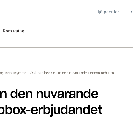
Hjälpcenter
Kom igång
agringsutrymme
Så här löser du in den nuvarande Lenovo och Dropbox-erbj
 in den nuvarande
pbox-erbjudandet