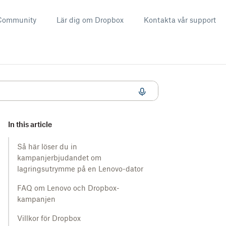
Community
Lär dig om Dropbox
Kontakta vår support
udandet
In this article
Så här löser du in
kampanjerbjudandet om
lagringsutrymme på en Lenovo-dator
FAQ om Lenovo och Dropbox-
kampanjen
Villkor för Dropbox