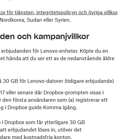
or för tjänsten, integritetspolicyn och övriga villkor
.
, Nordkorea, Sudan eller Syrien.
den och kampanjvillkor
ra erbjudanden för Lenovo-enheter. Köpte du en
t hända att du ser ett av de nedanstående äldre
 30 GB för Lenovo-datorer (tidigare erbjudande)
17 eller senare där Dropbox-prompten visas i
r den första användaren som (a) registrerar ett
teg i Dropbox guide Komma igång.
o i Dropbox som får ytterligare 30 GB
tt erbjudandet löses in, utöver det
dare med kostnadsfria konton.