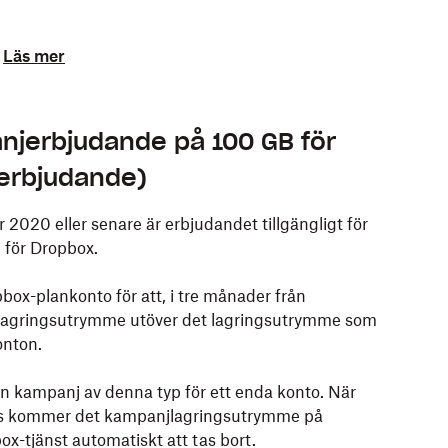
Läs mer
anjerbjudande på 100 GB för
 erbjudande)
2020 eller senare är erbjudandet tillgängligt för
 för Dropbox.
box-plankonto för att, i tre månader från
B lagringsutrymme utöver det lagringsutrymme som
onton.
 en kampanj av denna typ för ett enda konto. När
as kommer det kampanjlagringsutrymme på
ox-tjänst automatiskt att tas bort.