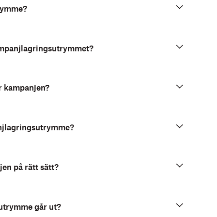
trymme?
 kampanjlagringsutrymmet?
ör kampanjen?
panjlagringsutrymme?
en på rätt sätt?
sutrymme går ut?