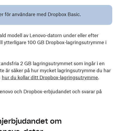
ller för användare med Dropbox Basic.
ld modell av Lenovo-datorn under eller efter
ll ytterligare 100 GB Dropbox-lagringsutrymme i
andsfria 2 GB lagringsutrymmet som ingår i en
nte är säker på hur mycket lagringsutrymme du har
g
hur du kollar ditt Dropbox-lagringsutrymme
.
n Lenovo och Dropbox-erbjudandet och svarar på
anjerbjudandet om