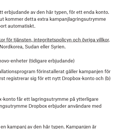
ett erbjudande av den här typen, för ett enda konto.
 ut kommer detta extra kampanjlagringsutrymme
ort automatiskt.
or för tjänsten, integritetspolicyn och övriga villkor
.
, Nordkorea, Sudan eller Syrien.
novo-enheter (tidigare erbjudande)
lationsprogram förinstallerat gäller kampanjen för
t registrerar sig för ett nytt Dropbox-konto och (b)
-konto får ett lagringsutrymme på ytterligare
ringsutrymme Dropbox erbjuder användare med
st en kampanj av den här typen. Kampanjen är