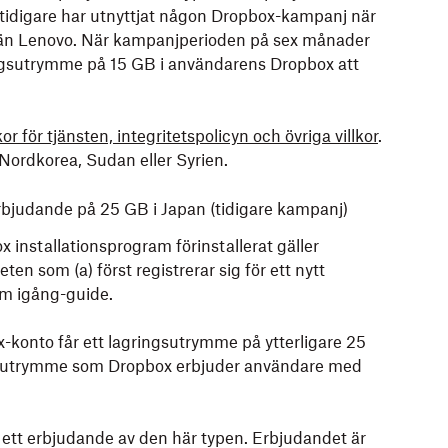
 tidigare har utnyttjat någon Dropbox-kampanj när
 än Lenovo. När kampanjperioden på sex månader
ngsutrymme på 15 GB i användarens Dropbox att
or för tjänsten, integritetspolicyn och övriga villkor
.
, Nordkorea, Sudan eller Syrien.
rbjudande på 25 GB i Japan (tidigare kampanj)
installationsprogram förinstallerat gäller
n som (a) först registrerar sig för ett nytt
om igång-guide.
-konto får ett lagringsutrymme på ytterligare 25
gsutrymme som Dropbox erbjuder användare med
t ett erbjudande av den här typen. Erbjudandet är