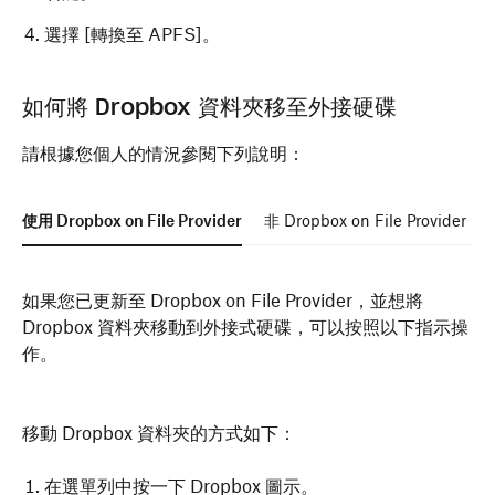
選擇 [轉換至 APFS]。
如何將 Dropbox 資料夾移至外接硬碟
重要事項：
請根據您個人的情況參閱下列說明：
根據外部硬碟的大小與速度，加密作業可能需要
幾天的時間才會完成。
瞭解有關 Mac 加密的詳
細資訊。
使用 Dropbox on File Provider
非 Dropbox on File Provider
加密程序開始後就無法中止。
如果您已更新至 Dropbox on File Provider，並想將
Dropbox 資料夾移動到外接式硬碟，可以按照以下指示操
開啟
Finder
。
作。
針對您想要加密以便使用支援 File Provider 的
Dropbox Beta 版的的外部硬碟按一下右鍵。
移動 Dropbox 資料夾的方式如下：
選擇 [加密]。
在選單列中按一下 Dropbox 圖示。