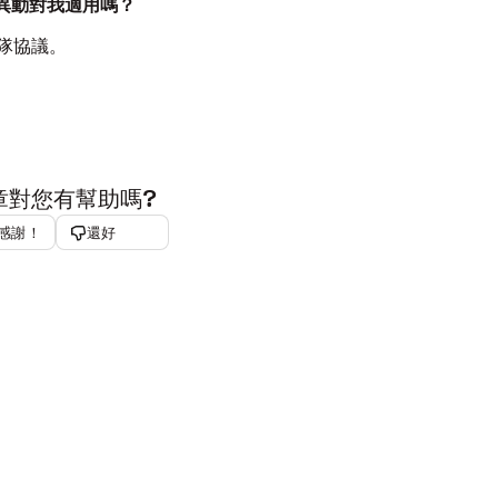
，這些異動對我適用嗎？
團隊協議。
章對您有幫助嗎?
感謝！
還好