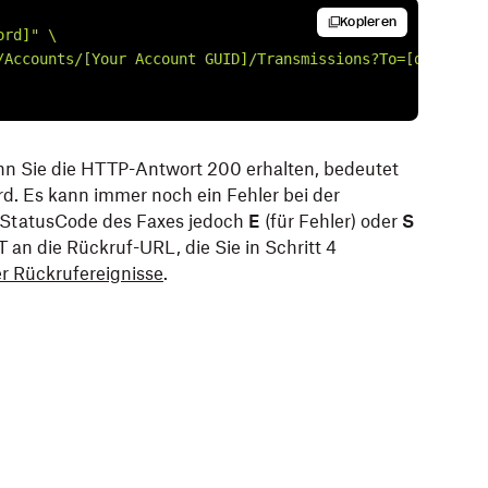
Kopieren
ord]"
\
/Accounts/[Your Account GUID]/Transmissions?To=[destinat
nn Sie die HTTP-Antwort 200 erhalten, bedeutet
rd. Es kann immer noch ein Fehler bei der
r StatusCode des Faxes jedoch
E
(für Fehler) oder
S
ST an die Rückruf-URL, die Sie in Schritt 4
r Rückrufereignisse
.