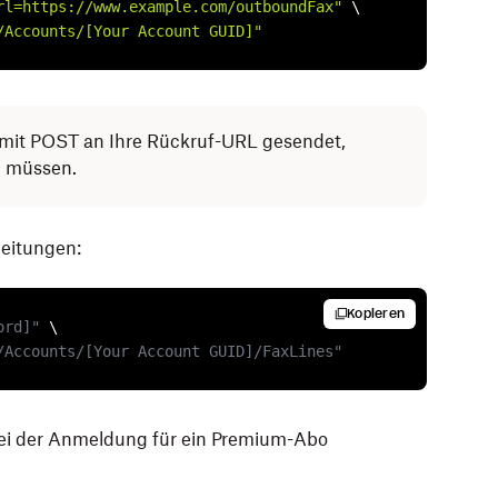
rl=https://www.example.com/outboundFax"
 \

/Accounts/[Your Account GUID]"
it POST an Ihre Rückruf-URL gesendet,
n müssen.
leitungen:
Kopieren
ord]"
 \

/Accounts/[Your Account GUID]/FaxLines"
 bei der Anmeldung für ein Premium-Abo