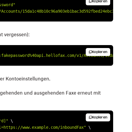
Kopieren
ssword"
/Accounts/15da1c48b10c96a903eb1bac3d592fbed24ebc35"
t vergessen):
Kopieren
:fakepassword%40api.hellofax.com/v1/Accounts/15da1c48b10
rer Kontoeinstellungen.
ingehenden und ausgehenden Faxe erneut mit
Kopieren
rd]"
 \

l=https://www.example.com/inboundFax"
 \
