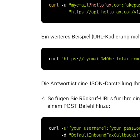
curl
 -u 
"myemail
@hellofax
.com:fakepa
"https://api.hellofax.com/v1
Ein weiteres Beispiel (URL-Kodierung nich
curl 
"https://myemail%40hellofax.com
Die Antwort ist eine JSON-Darstellung Ih
So fügen Sie Rückruf-URLs für Ihre e
einem POST-Befehl hinzu:
curl -
u"[your username]:[your passwo
     -d 
"DefaultInboundFaxCallbackUr