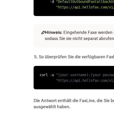
     -d 
"DefaultOutboundFaxCallbackU
"https://api.hellofax.com/v1
Hinweis:
Eingehende Faxe werden m
sodass Sie sie nicht separat abrufe
So überprüfen Sie die verfügbaren Fax
curl -u 
"[your username]:[your passw
"https://api.hellofax.com/v1
Die Antwort enthält die FaxLine, die Sie
ausgewählt haben.