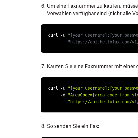
Um eine Faxnummer zu kaufen, müssen
Vorwahlen verfügbar sind (nicht alle V
curl -u 
"[your username]:[your passw
"https://api.hellofax.com/v1
Kaufen Sie eine Faxnummer mit einer d
curl -u 
"[your username]:[your passw
     -d 
"AreaCode=[area code from st
"https://api.hellofax.com/v1
So senden Sie ein Fax: