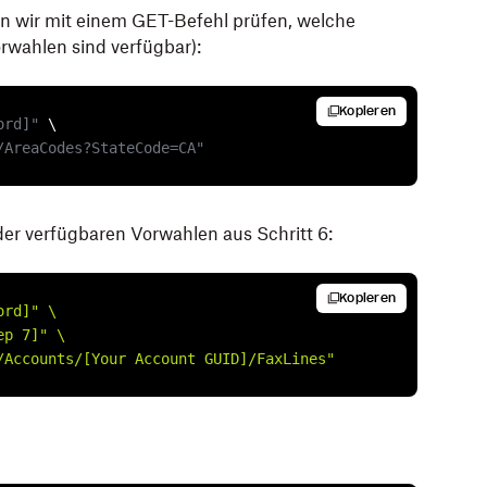
 wir mit einem GET-Befehl prüfen, welche
orwahlen sind verfügbar):
Kopieren
ord]"
 \

/AreaCodes?StateCode=CA"
er verfügbaren Vorwahlen aus Schritt 6:
Kopieren
ord]"
\
ep 7]"
\
/Accounts/[Your Account GUID]/FaxLines"