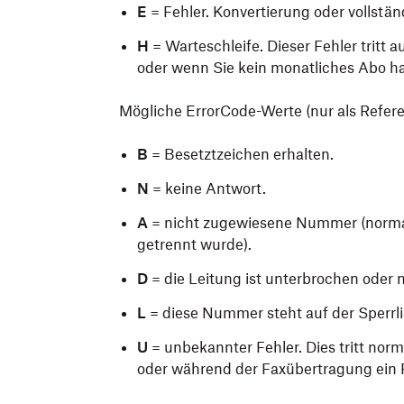
E
= Fehler. Konvertierung oder vollstä
H
= Warteschleife. Dieser Fehler tritt 
oder wenn Sie kein monatliches Abo h
Mögliche ErrorCode-Werte (nur als Refer
B
= Besetztzeichen erhalten.
N
= keine Antwort.
A
= nicht zugewiesene Nummer (normal
getrennt wurde).
D
= die Leitung ist unterbrochen oder n
L
= diese Nummer steht auf der Sperrlis
U
= unbekannter Fehler. Dies tritt nor
oder während der Faxübertragung ein F