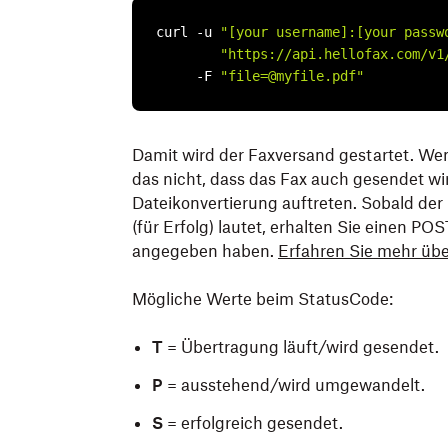
curl -u 
"[your username]:[your passw
"https://api.hellofax.com/v1
     -F 
"file=@myfile.pdf"
Damit wird der Faxversand gestartet. We
das nicht, dass das Fax auch gesendet wi
Dateikonvertierung auftreten. Sobald de
(für Erfolg) lautet, erhalten Sie einen PO
angegeben haben.
Erfahren Sie mehr übe
Mögliche Werte beim StatusCode:
T
= Übertragung läuft/wird gesendet.
P
= ausstehend/wird umgewandelt.
S
= erfolgreich gesendet.