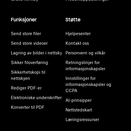
Funksjoner
Støtte
Send store filer
Hjelpesenter
Send store videoer
Kontakt oss
Lagring av bilder i nettsky
Personvern og vilkår
Sikker filoverføring
Retningslinjer for
informasjonskapsler
Sikkerhetskopi til
nettskyen
Innstillinger for
informasjonskapsler og
Rediger PDF-er
CCPA
Elektroniske underskrifter
AI-prinsipper
Konverter til PDF
Nettstedskart
Læringsressurser