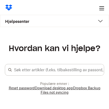
Ope
me
Hjelpesenter
Hvordan kan vi hjelpe?
Populære emner :
Reset password
Download desktop app
Dropbox Backup
Files not syncing