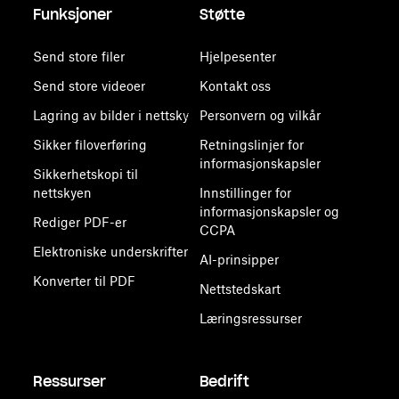
Funksjoner
Støtte
Send store filer
Hjelpesenter
Send store videoer
Kontakt oss
Lagring av bilder i nettsky
Personvern og vilkår
Sikker filoverføring
Retningslinjer for
informasjonskapsler
Sikkerhetskopi til
nettskyen
Innstillinger for
informasjonskapsler og
Rediger PDF-er
CCPA
Elektroniske underskrifter
AI-prinsipper
Konverter til PDF
Nettstedskart
Læringsressurser
Ressurser
Bedrift