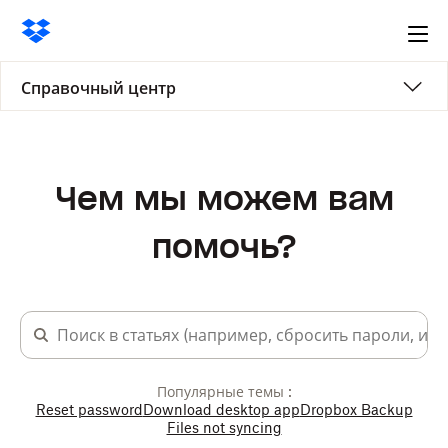
Ope
me
Справочный центр
Чем мы можем вам
помочь?
Популярные темы :
Reset password
Download desktop app
Dropbox Backup
Files not syncing