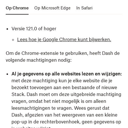
gebruikt.
Op Chrome
Op Microsoft Edge
In Safari
Werk je besturingssysteem bij.
Versie 121.0 of hoger
Een Mac-computer die het vereiste
besturingssysteem kan uitvoeren
Lees hoe je Google Chrome kunt bijwerken.
Controleer of je apparaat het vereiste
Om de Chrome-extensie te gebruiken, heeft Dash de
besturingssysteem kan uitvoeren.
volgende machtigingen nodig:
Al je gegevens op alle websites lezen en wijzigen:
met deze machtiging kun je elke website die je
bezoekt toevoegen aan een bestaande of nieuwe
Stack. Dash moet om deze uitgebreide machtiging
vragen, omdat het niet mogelijk is om alleen
leesmachtigingen te vragen. Wees gerust dat
Dash, afgezien van het weergeven van een kleine
pop-up in de rechterbovenhoek, geen gegevens op