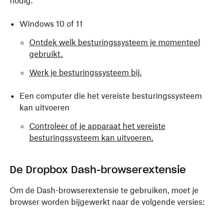
nodig:
Windows 10 of 11
Ontdek welk besturingssysteem je momenteel
gebruikt.
Werk je besturingssysteem bij.
Een computer die het vereiste besturingssysteem
kan uitvoeren
Controleer of je apparaat het vereiste
besturingssysteem kan uitvoeren.
Om de desktop-app van Dropbox op een Mac uit te
De Dropbox Dash-browserextensie
voeren, heb je het volgende nodig:
Om de Dash-browserextensie te gebruiken, moet je
macOS 10.15 of hoger
browser worden bijgewerkt naar de volgende versies:
Ontdek welk besturingssysteem je momenteel