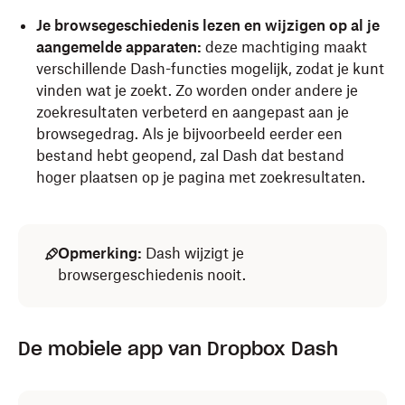
Je browsegeschiedenis lezen en wijzigen op al je
aangemelde apparaten:
deze machtiging maakt
verschillende Dash-functies mogelijk, zodat je kunt
vinden wat je zoekt. Zo worden onder andere je
zoekresultaten verbeterd en aangepast aan je
browsegedrag. Als je bijvoorbeeld eerder een
bestand hebt geopend, zal Dash dat bestand
hoger plaatsen op je pagina met zoekresultaten.
Opmerking:
Dash wijzigt je
browsergeschiedenis nooit.
Versie 91.0 of hoger
Versie 15.4 of hoger
De mobiele app van Dropbox Dash
Lees hoe je Microsoft Edge kunt bijwerken
Meer informatie over het bijwerken van Safari.
.