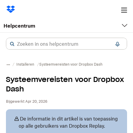
Ope
me
Helpcentrum
Installeren
Systeemvereisten voor Dropbox Dash
Systeemvereisten voor Dropbox
Dash
Bijgewerkt Apr 20, 2026
De informatie in dit artikel is van toepassing
op alle gebruikers van Dropbox Replay.