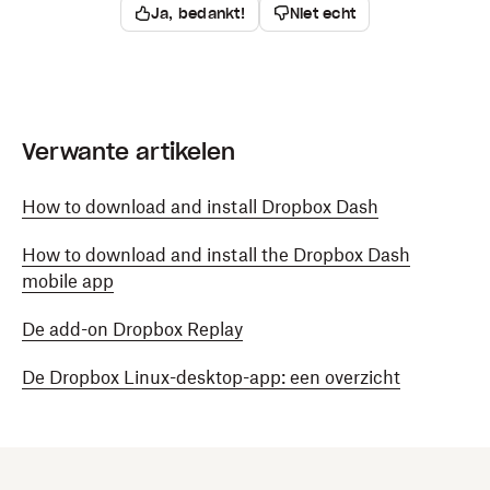
Ja, bedankt!
Niet echt
hoger plaatsen op je pagina met zoekresultaten.
Ontdek welk besturingssysteem je momenteel
Opmerking:
Dash wijzigt je
gebruikt.
browsergeschiedenis nooit.
Werk je besturingssysteem bij.
Opmerking:
Dash wijzigt je
browsergeschiedenis nooit.
Verwante artikelen
Een iPhone of iPad die voor het vereiste
besturingssysteem geschikt is
How to download and install Dropbox Dash
Controleer of je apparaat het vereiste
besturingssysteem kan uitvoeren.
How to download and install the Dropbox Dash
mobile app
De nieuwste Dropbox-app voor iOS
De add-on Dropbox Replay
Download de nieuwste versie van de app.
De Dropbox Linux-desktop-app: een overzicht