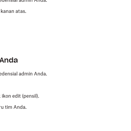
edensial admin Anda.
 kanan atas.
 Anda
edensial admin Anda.
ikon edit (pensil).
ru tim Anda.