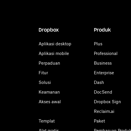
Dropbox
Produk
Aplikasi desktop
Plus
Aplikasi mobile
Professional
Perpaduan
Business
Fitur
Enterprise
Solusi
Dash
Keamanan
DocSend
Akses awal
Dropbox Sign
Reclaim.ai
Templat
Paket
Alat gratis
Pembaruan Produ