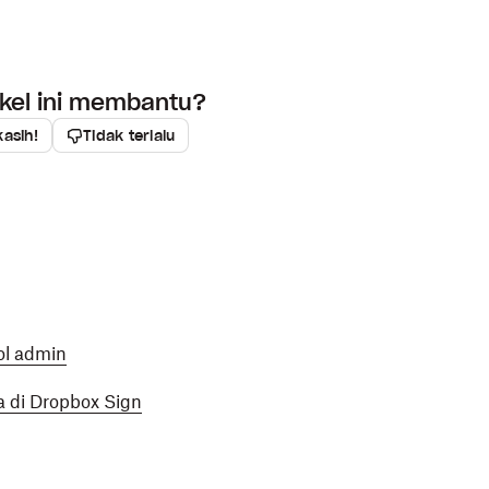
ikel ini membantu?
kasih!
Tidak terlalu
ol admin
 di Dropbox Sign