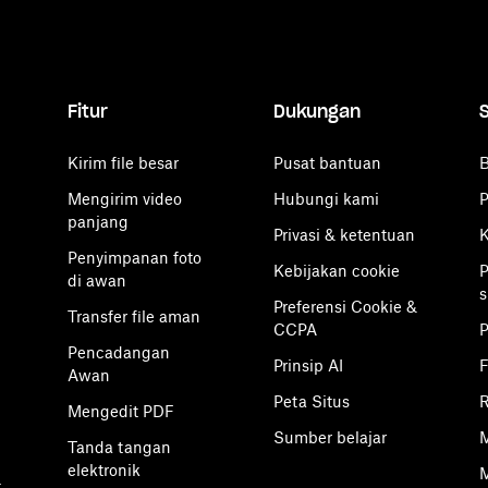
Fitur
Dukungan
Kirim file besar
Pusat bantuan
B
Mengirim video
Hubungi kami
P
panjang
Privasi & ketentuan
K
Penyimpanan foto
Kebijakan cookie
P
di awan
s
Preferensi Cookie &
Transfer file aman
CCPA
Pencadangan
Prinsip AI
F
Awan
Peta Situs
R
Mengedit PDF
Sumber belajar
M
Tanda tangan
elektronik
M
k