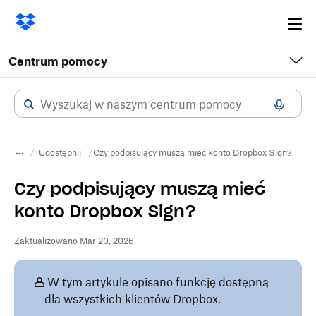
Ope
me
Centrum pomocy
Udostępnij
Czy podpisujący muszą mieć konto Dropbox Sign?
Czy podpisujący muszą mieć
konto Dropbox Sign?
Zaktualizowano Mar 20, 2026
W tym artykule opisano funkcję dostępną
dla wszystkich klientów Dropbox.