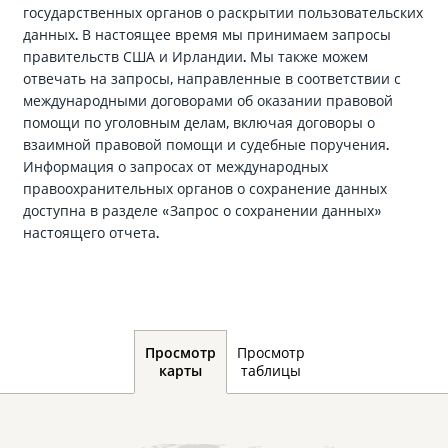
Jul 2021 - Dec 2021
государственных органов о раскрытии пользовательских
данных. В настоящее время мы принимаем запросы
Jan 2021 - Jun 2021
правительств США и Ирландии. Мы также можем
июль 2020 - дек. 2020
отвечать на запросы, направленные в соответствии с
международными договорами об оказании правовой
янв. 2020 - июнь 2020
помощи по уголовным делам, включая договоры о
июль 2019 - дек. 2019
взаимной правовой помощи и судебные поручения.
янв. 2019 - июнь 2019
Информация о запросах от международных
правоохранительных органов о сохранение данных
июль 2018 - дек. 2018
доступна в разделе «Запрос о сохранении данных»
Янв. 2018 - июнь 2018
настоящего отчета.
июль 2017 - дек. 2017
янв. 2017 - июнь 2017
июль 2016 - дек. 2016
янв. 2016 - июнь 2016
Просмотр
Просмотр
таблицы
июль 2015 - дек. 2015
карты
янв. 2015 - июнь 2015
июль 2014 - дек. 2014