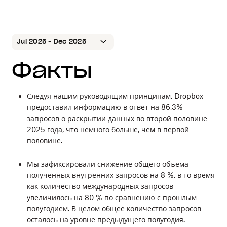
Jul 2025 - Dec 2025
Факты
Jul 2025 - Dec 2025
Jan 2025 - Jun 2025
Следуя нашим руководящим принципам, Dropbox
Jul 2024 - Dec 2024
предоставил информацию в ответ на 86,3%
Jan 2024 - Jun 2024
запросов о раскрытии данных во второй половине
Jul 2023 - Dec 2023
2025 года, что немного больше, чем в первой
половине.
Jan 2023 - Jun 2023
Jul 2022 - Dec 2022
Мы зафиксировали снижение общего объема
полученных внутренних запросов на 8 %, в то время
Jan 2022 - Jun 2022
как количество международных запросов
Jul 2021 - Dec 2021
увеличилось на 80 % по сравнению с прошлым
полугодием. В целом общее количество запросов
Jan 2021 - Jun 2021
осталось на уровне предыдущего полугодия.
июль 2020 - дек. 2020