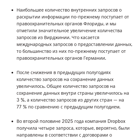
янв. 2020 - июнь 2020
Наибольшее количество внутренних запросов о
раскрытии информации по-прежнему поступает от
июль 2019 - дек. 2019
правоохранительных органов Флориды, и мы
янв. 2019 - июнь 2019
отметили значительное увеличение количества
запросов из Вирджинии. Что касается
июль 2018 - дек. 2018
международных запросов о предоставлении данных,
Янв. 2018 - июнь 2018
то большинство из них по-прежнему поступает от
правоохранительных органов Германии.
июль 2017 - дек. 2017
янв. 2017 - июнь 2017
После снижения в предыдущих полугодиях
количество запросов на сохранение данных
июль 2016 - дек. 2016
увеличилось. Общее количество запросов на
янв. 2016 - июнь 2016
сохранение данных внутри страны увеличилось на
июль 2015 - дек. 2015
3 %, а количество запросов из других стран — на
77 % по сравнению с предыдущим полугодием.
янв. 2015 - июнь 2015
июль 2014 - дек. 2014
Во второй половине 2025 года компания Dropbox
получила четыре запроса, которые, вероятно, были
янв. 2014 - июнь 2014
направлены в соответствии с договорами о
янв. 2013 - дек. 2013