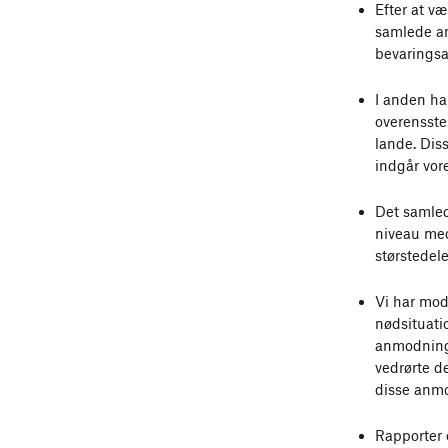
Jan 2020 - j
Efter at v
samlede an
Jul 2019 - de
bevarings
Jan 2019 - ju
I anden ha
Jul 2018 - de
overensst
Jan 2018 – ju
lande. Dis
indgår vor
Jul 2017 - de
Jan 2017 – ju
Det samled
Jul 2016 - de
niveau med
størstedel
Jan 2016 - ju
Jul 2015 - de
Vi har mod
nødsituati
Jan 2015 - ju
anmodninge
Jul 2014 - de
vedrørte d
disse anm
Jan 2014 - ju
Jan 2013 - d
Rapporter 