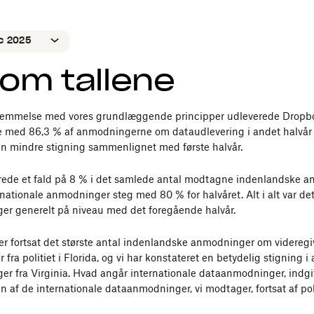
ec 2025
om tallene
ec 2025
un 2025
temmelse med vores grundlæggende principper udleverede Dropbo
ec 2024
e med 86,3 % af anmodningerne om dataudlevering i andet halvår 
un 2024
 en mindre stigning sammenlignet med første halvår.
ec 2023
rede et fald på 8 % i det samlede antal modtagne indenlandske a
un 2023
nationale anmodninger steg med 80 % for halvåret. Alt i alt var de
ec 2022
r generelt på niveau med det foregående halvår.
un 2022
r fortsat det største antal indenlandske anmodninger om videregi
c 2021
 fra politiet i Florida, og vi har konstateret en betydelig stigning i 
r fra Virginia. Hvad angår internationale dataanmodninger, indgi
un 2021
n af de internationale dataanmodninger, vi modtager, fortsat af poli
ec 2020