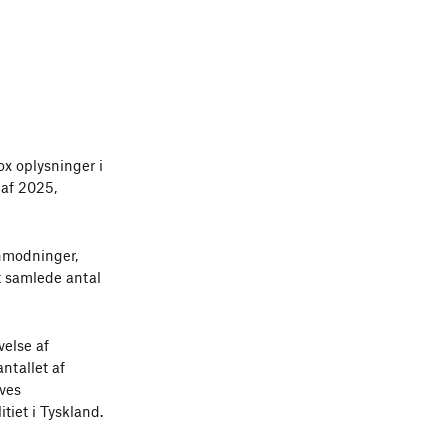
x oplysninger i
af 2025,
nmodninger,
t samlede antal
velse af
antallet af
ves
tiet i Tyskland.