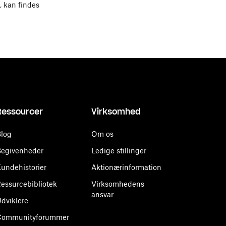
 kan findes
Ressourcer
Virksomhed
log
Om os
egivenheder
Ledige stillinger
undehistorier
Aktionærinformation
essurcebibliotek
Virksomhedens
ansvar
dviklere
Communityforummer