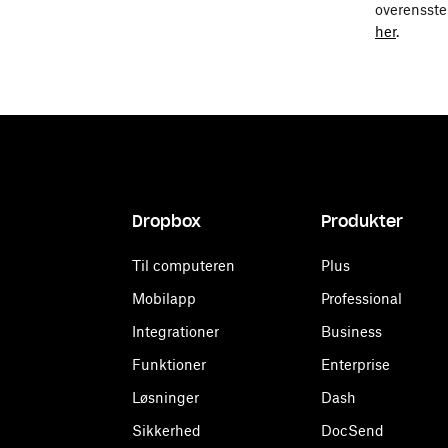
Jan 2012 - d
overensste
her
.
Dropbox
Produkter
Til computeren
Plus
Mobilapp
Professional
Integrationer
Business
Funktioner
Enterprise
Løsninger
Dash
Sikkerhed
DocSend