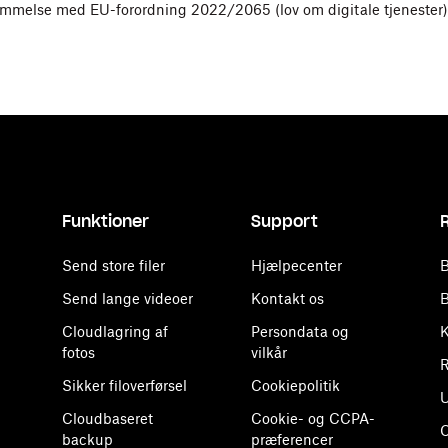
ec 2012
mmelse med EU-forordning 2022/2065 (lov om digitale tjenester),
Funktioner
Support
Send store filer
Hjælpecenter
B
Send lange videoer
Kontakt os
B
Cloudlagring af
Persondata og
K
fotos
vilkår
R
Sikker filoverførsel
Cookiepolitik
U
Cloudbaseret
Cookie- og CCPA-
backup
præferencer