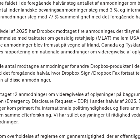
un 2020
ære faldet i de foregående halvår steg antallet af anmodninger om 
tal indenlandske bevaringsanmodninger steg med 3 %, og intern
c 2019
anmodninger steg med 77 % sammenlignet med det foregående hal
n 2019
lvdel af 2025 har Dropbox modtaget fire anmodninger, der tilsynel
c 2018
emmelse med traktater om gensidig retshjælp (MLAT) mellem USA
n 2018
se anmodninger blev fremsat på vegne af Irland, Canada og Tyskland
es rapportering om nationale anmodninger om videregivelse af opl
c 2017
n 2017
e antal modtagne anmodninger for andre Dropbox-produkter i det
c 2016
 det foregående halvår, hvor Dropbox Sign/Dropbox Fax fortsat teg
en af disse anmodninger.
n 2016
c 2015
taget 12 anmodninger om videregivelse af oplysninger på baggru
on (Emergency Disclosure Request – EDR) i andet halvår af 2025. 
n 2015
r kom primært fra internationale politimyndigheder, og flere an
c 2014
en samme efterforskning. Vi har stillet oplysninger til rådighed ve
odninger.
n 2014
ec 2013
om overholdelse af reglerne om gennemsigtighed, der er offentliggj