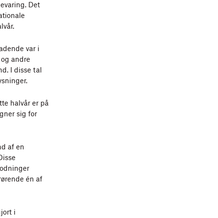
bevaring. Det
ationale
vår.
adende var i
 og andre
. I disse tal
ysninger.
te halvår er på
ner sig for
nd af en
Disse
modninger
drørende én af
ort i