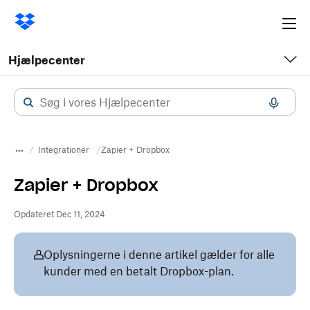
Ope
me
Hjælpecenter
Integrationer
Zapier + Dropbox
Zapier + Dropbox
Opdateret Dec 11, 2024
Oplysningerne i denne artikel gælder for alle
kunder med en betalt Dropbox-plan.