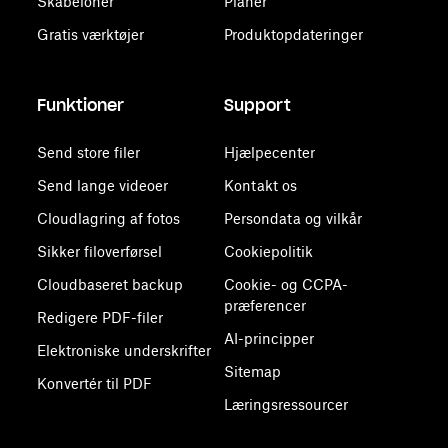
Skabeloner
Planer
Gratis værktøjer
Produktopdateringer
Funktioner
Support
Send store filer
Hjælpecenter
Send lange videoer
Kontakt os
Cloudlagring af fotos
Persondata og vilkår
Sikker filoverførsel
Cookiepolitik
Cloudbaseret backup
Cookie- og CCPA-
præferencer
Redigere PDF-filer
AI-principper
Elektroniske underskrifter
Sitemap
Konvertér til PDF
Læringsressourcer