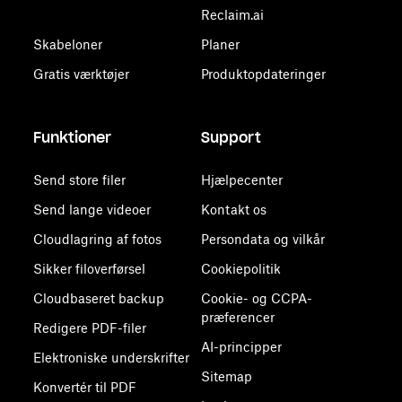
Reclaim.ai
Skabeloner
Planer
Gratis værktøjer
Produktopdateringer
Funktioner
Support
Send store filer
Hjælpecenter
Send lange videoer
Kontakt os
Cloudlagring af fotos
Persondata og vilkår
Sikker filoverførsel
Cookiepolitik
Cloudbaseret backup
Cookie- og CCPA-
præferencer
Redigere PDF-filer
AI-principper
Elektroniske underskrifter
Sitemap
Konvertér til PDF