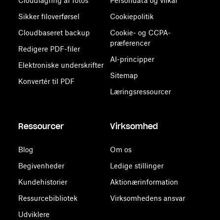
Cloudlagring af fotos
Persondata og vilkår
Sikker filoverførsel
Cookiepolitik
Cloudbaseret backup
Cookie- og CCPA-
præferencer
Redigere PDF-filer
AI-principper
Elektroniske underskrifter
Sitemap
Konvertér til PDF
Læringsressourcer
Ressourcer
Virksomhed
Blog
Om os
Begivenheder
Ledige stillinger
Kundehistorier
Aktionærinformation
Ressurcebibliotek
Virksomhedens ansvar
Udviklere