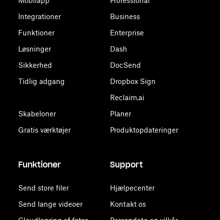
Mobilapp
Professional
Integrationer
Business
Funktioner
Enterprise
Løsninger
Dash
Sikkerhed
DocSend
Tidlig adgang
Dropbox Sign
Reclaim.ai
Skabeloner
Planer
Gratis værktøjer
Produktopdateringer
Funktioner
Support
Send store filer
Hjælpecenter
Send lange videoer
Kontakt os