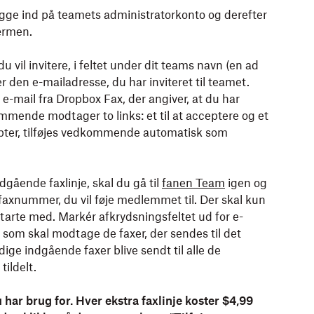
gge ind på teamets administratorkonto og derefter
ærmen.
 vil invitere, i feltet under dit teams navn (en ad
r den e-mailadresse, du har inviteret til teamet.
 e-mail fra
Dropbox
Fax, der angiver, at du har
mende modtager to links: et til at acceptere og et
ccepter, tilføjes vedkommende automatisk som
ndgående faxlinje, skal du gå til
fanen Team
igen og
t faxnummer, du vil føje medlemmet til. Der skal kun
starte med. Markér afkrydsningsfeltet ud for e-
som skal modtage de faxer, der sendes til det
dige indgående faxer blive sendt til alle de
ildelt.
u har brug for. Hver ekstra faxlinje koster $4,99