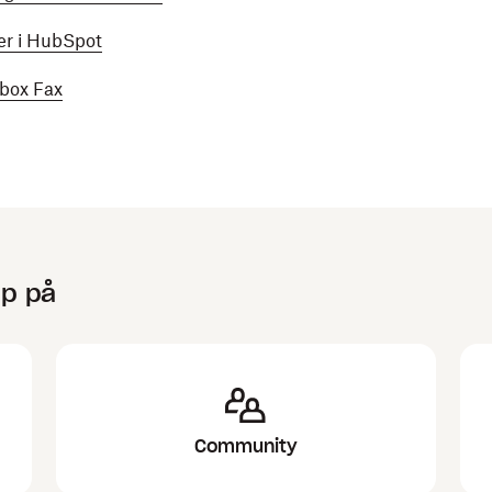
er i HubSpot
pbox Fax
lp på
Community