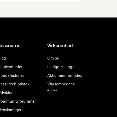
Ressourcer
Virksomhed
log
Om os
egivenheder
Ledige stillinger
undehistorier
Aktionærinformation
essurcebibliotek
Virksomhedens
ansvar
dviklere
Communityforummer
envisninger