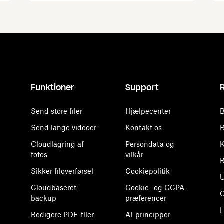
Funktioner
Support
Send store filer
Hjælpecenter
B
Send lange videoer
Kontakt os
B
Cloudlagring af
Persondata og
K
fotos
vilkår
R
Sikker filoverførsel
Cookiepolitik
U
Cloudbaseret
Cookie- og CCPA-
backup
præferencer
H
Redigere PDF-filer
AI-principper