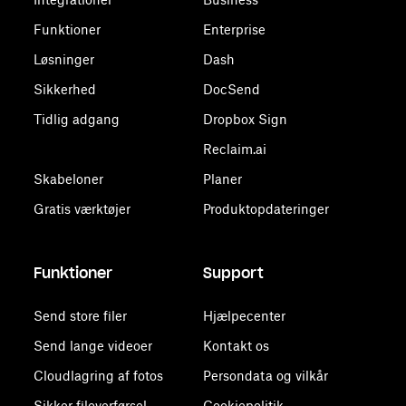
Funktioner
Enterprise
Løsninger
Dash
Sikkerhed
DocSend
Tidlig adgang
Dropbox Sign
Reclaim.ai
Skabeloner
Planer
Gratis værktøjer
Produktopdateringer
Funktioner
Support
Send store filer
Hjælpecenter
Send lange videoer
Kontakt os
Cloudlagring af fotos
Persondata og vilkår
Sikker filoverførsel
Cookiepolitik