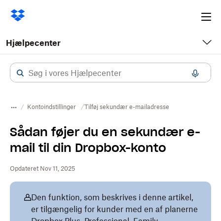
Ope
me
Hjælpecenter
Kontoindstillinger
Tilføj sekundær e-mailadresse
Sådan føjer du en sekundær e-
mail til din Dropbox-konto
Opdateret Nov 11, 2025
Den funktion, som beskrives i denne artikel,
er tilgængelig for kunder med en af planerne