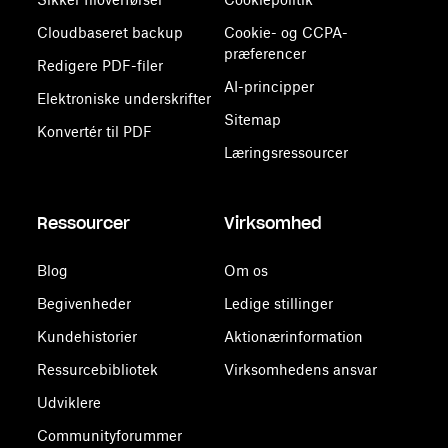
Cloudbaseret backup
Cookie- og CCPA-
præferencer
Redigere PDF-filer
AI-principper
Elektroniske underskrifter
Sitemap
Konvertér til PDF
Læringsressourcer
Ressourcer
Virksomhed
Blog
Om os
Begivenheder
Ledige stillinger
Kundehistorier
Aktionærinformation
Ressurcebibliotek
Virksomhedens ansvar
Udviklere
Communityforummer